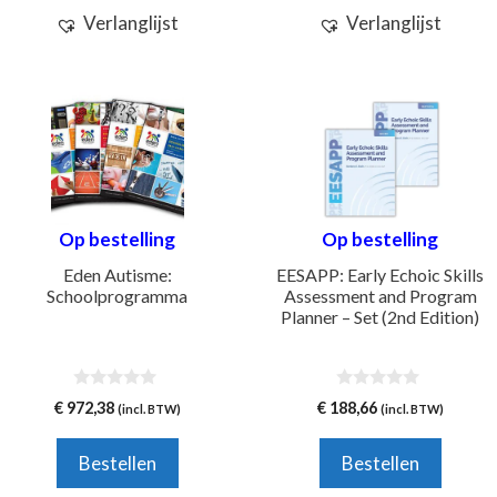
Verlanglijst
Verlanglijst
Op bestelling
Op bestelling
Eden Autisme:
EESAPP: Early Echoic Skills
Schoolprogramma
Assessment and Program
Planner – Set (2nd Edition)
0
0
€
972,38
€
188,66
(incl. BTW)
(incl. BTW)
v
v
a
a
n
n
Bestellen
Bestellen
5
5