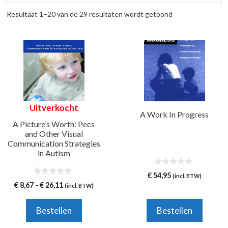
Resultaat 1–20 van de 29 resultaten wordt getoond
Dit
product
heeft
meerdere
variaties.
Uitverkocht
Deze
A Work In Progress
optie
A Picture’s Worth: Pecs
and Other Visual
kan
Communication Strategies
gekozen
in Autism
worden
0
op
€
54,95
(incl. BTW)
v
0
Prijsklasse:
€
8,67
-
€
26,11
de
(incl. BTW)
a
v
n
€ 8,67
a
productpagina
5
n
tot
Bestellen
Bestellen
5
€ 26,11