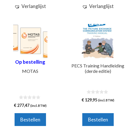
Verlanglijst
Verlanglijst
Op bestelling
PECS Training Handleiding
MOTAS
(derde editie)
0
€
129,95
(incl. BTW)
v
0
€
277,47
(incl. BTW)
a
v
n
a
5
n
Bestellen
Bestellen
5