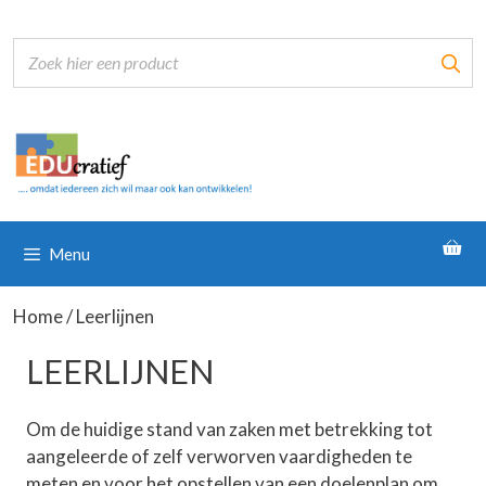
Ga
naar
de
inhoud
Menu
Home
/ Leerlijnen
LEERLIJNEN
Om de huidige stand van zaken met betrekking tot
aangeleerde of zelf verworven vaardigheden te
meten en voor het opstellen van een doelenplan om