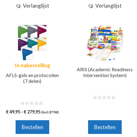
Verlanglijst
Verlanglijst
In nabestelling
ARIS (Academic Readiness
AFLS-gids en protocollen
Intervention System)
(7 delen)
0
v
0
Prijsklasse:
€
49,95
-
€
279,95
(incl. BTW)
a
v
n
€ 49,95
a
5
n
tot
Bestellen
Bestellen
5
€ 279,95