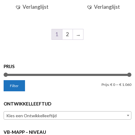
Verlanglijst
Verlanglijst
1
2
→
PRIJS
Mi
M
Prijs:
€ 0
—
€ 1.060
Filter
pr
pr
ONTWIKKELLEEFTIJD
Kies een Ontwikkelleeftijd
VB-MAPP – NIVEAU