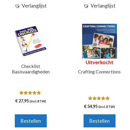
Verlanglijst
Verlanglijst
Uitverkocht
Checklist
Basisvaardigheden
Crafting Connections
5.00
€
27,95
(incl. BTW)
van 5
5.00
€
54,95
(incl. BTW)
van 5
Bestellen
Bestellen