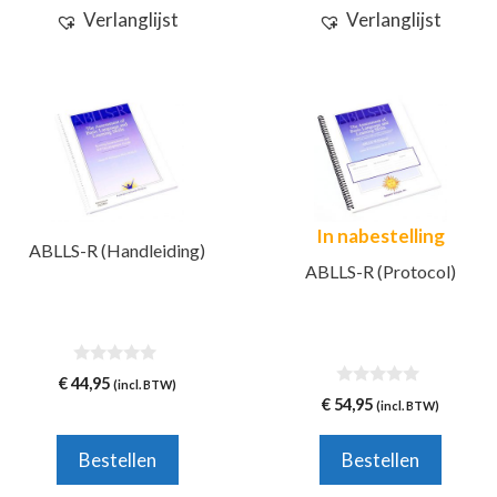
Verlanglijst
Verlanglijst
In nabestelling
ABLLS-R (Handleiding)
ABLLS-R (Protocol)
0
€
44,95
(incl. BTW)
v
0
€
54,95
(incl. BTW)
a
v
n
a
5
n
Bestellen
Bestellen
5