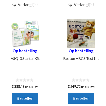
Verlanglijst
Verlanglijst
Op bestelling
Op bestelling
ASQ-3 Starter Kit
Boston ABCS Test Kit
0
0
€
388,48
€
249,72
(incl. BTW)
(incl. BTW)
v
v
a
a
n
n
Bestellen
Bestellen
5
5