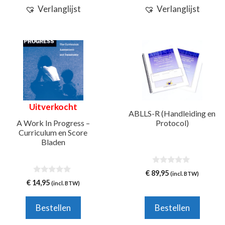
Verlanglijst
Verlanglijst
Uitverkocht
ABLLS-R (Handleiding en
A Work In Progress –
Protocol)
Curriculum en Score
Bladen
0
€
89,95
(incl. BTW)
v
0
€
14,95
(incl. BTW)
a
v
n
a
5
n
Bestellen
Bestellen
5