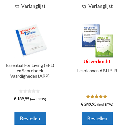
Verlanglijst
Verlanglijst
Uitverkocht
Essential For Living (EFL)
en Scoreboek
Lesplannen ABLLS-R
Vaardigheden (ARP)
0
€
189,95
(incl. BTW)
v
5.00
€
249,95
(incl. BTW)
a
van 5
n
5
Bestellen
Bestellen