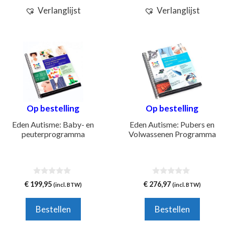
Verlanglijst
Verlanglijst
Op bestelling
Op bestelling
Eden Autisme: Baby- en
Eden Autisme: Pubers en
peuterprogramma
Volwassenen Programma
0
0
€
199,95
€
276,97
(incl. BTW)
(incl. BTW)
v
v
a
a
n
n
Bestellen
Bestellen
5
5