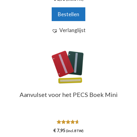
v
a
n
Bestellen
5
Verlanglijst
Aanvulset voor het PECS Boek Mini
4.50
€
7,95
(incl. BTW)
van 5