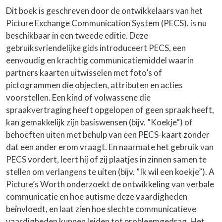
tot
Dit boek is geschreven door de ontwikkelaars van het
€ 26,11
Picture Exchange Communication System (PECS), is nu
beschikbaar in een tweede editie. Deze
gebruiksvriendelijke gids introduceert PECS, een
eenvoudig en krachtig communicatiemiddel waarin
partners kaarten uitwisselen met foto’s of
pictogrammen die objecten, attributen en acties
voorstellen. Een kind of volwassene die
spraakvertraging heeft opgelopen of geen spraak heeft,
kan gemakkelijk zijn basiswensen (bijv. ”Koekje”) of
behoeften uiten met behulp van een PECS-kaart zonder
dat een ander erom vraagt. En naarmate het gebruik van
PECS vordert, leert hij of zij plaatjes in zinnen samen te
stellen om verlangens te uiten (bijv. ”Ik wil een koekje”). A
Picture’s Worth onderzoekt de ontwikkeling van verbale
communicatie en hoe autisme deze vaardigheden
beïnvloedt, en laat zien hoe slechte communicatieve
vaardigheden kunnen leiden tot probleemgedrag. Het