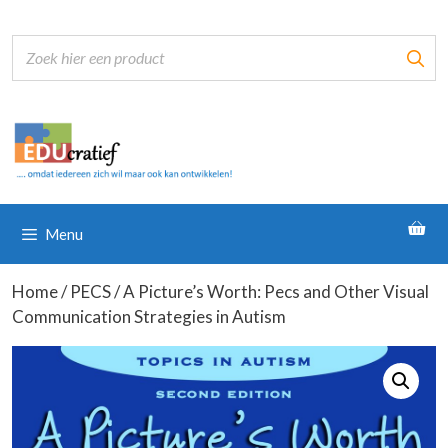
Ga
naar
de
inhoud
Menu
Home
/
PECS
/ A Picture’s Worth: Pecs and Other Visual
Communication Strategies in Autism