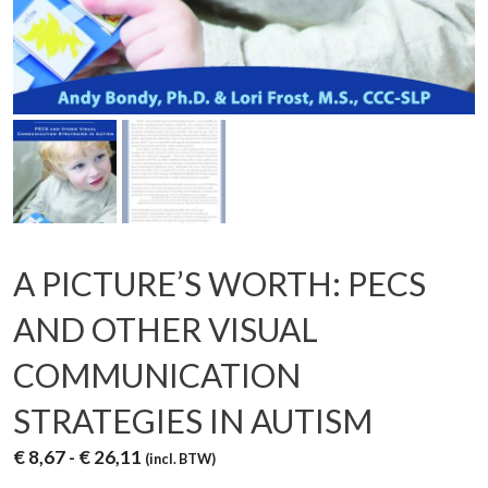
A PICTURE’S WORTH: PECS
AND OTHER VISUAL
COMMUNICATION
STRATEGIES IN AUTISM
Prijsklasse:
€
8,67
-
€
26,11
(incl. BTW)
€ 8,67