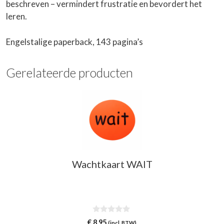
beschreven – vermindert frustratie en bevordert het
leren.
Engelstalige paperback, 143 pagina’s
Gerelateerde producten
Wachtkaart WAIT
0
€
8,95
(incl. BTW)