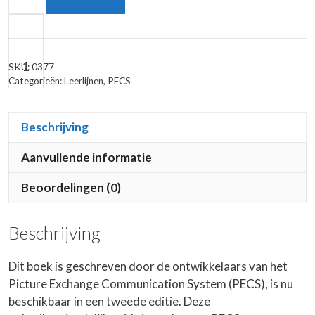
A
Picture's
Worth:
SKU:
0377
Pecs
Categorieën:
Leerlijnen
,
PECS
and
Other
Beschrijving
Visual
Communication
Aanvullende informatie
Strategies
+
in
Beoordelingen (0)
Autism
aantal
Beschrijving
Dit boek is geschreven door de ontwikkelaars van het
Picture Exchange Communication System (PECS), is nu
beschikbaar in een tweede editie. Deze