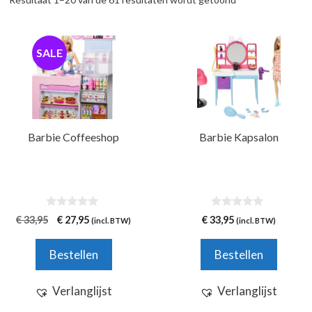
SALE
Barbie Coffeeshop
Barbie Kapsalon
0
0
Oorspronkelijke
Huidige
€
33,95
€
27,95
€
33,95
(incl. BTW)
(incl. BTW)
v
v
prijs
prijs
a
a
n
n
was:
is:
Bestellen
Bestellen
5
5
€ 33,95.
€ 27,95.
Verlanglijst
Verlanglijst