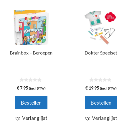
Brainbox – Beroepen
Dokter Speelset
0
0
€
7,95
€
19,95
(incl. BTW)
(incl. BTW)
v
v
a
a
n
n
Bestellen
Bestellen
5
5
Verlanglijst
Verlanglijst