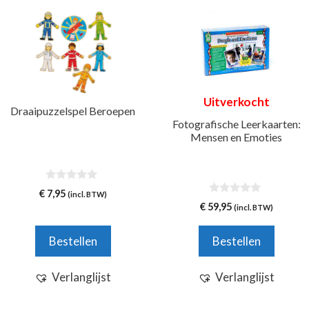
Uitverkocht
Draaipuzzelspel Beroepen
Fotografische Leerkaarten:
Mensen en Emoties
0
€
7,95
(incl. BTW)
v
0
€
59,95
(incl. BTW)
a
v
n
a
5
n
Bestellen
Bestellen
5
Verlanglijst
Verlanglijst