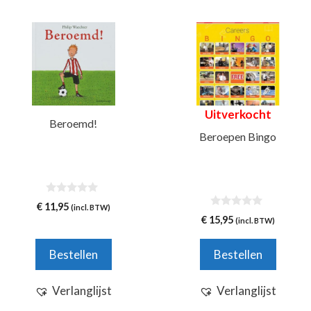
Uitverkocht
Beroemd!
Beroepen Bingo
0
€
11,95
(incl. BTW)
v
0
€
15,95
(incl. BTW)
a
v
n
a
5
n
Bestellen
Bestellen
5
Verlanglijst
Verlanglijst