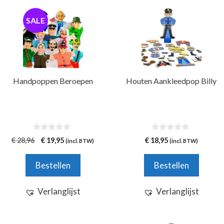
Dit
SALE
product
heeft
meerdere
variaties.
Deze
Handpoppen Beroepen
Houten Aankleedpop Billy
optie
kan
gekozen
worden
0
0
op
Oorspronkelijke
Huidige
€
28,96
€
19,95
€
18,95
(incl. BTW)
(incl. BTW)
v
v
de
prijs
prijs
a
a
n
n
was:
is:
productpagina
Bestellen
Bestellen
5
5
€ 28,96.
€ 19,95.
Verlanglijst
Verlanglijst