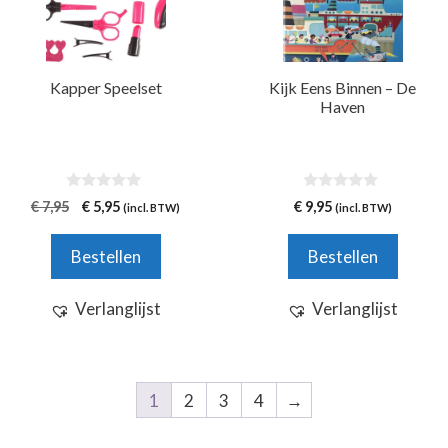
Kapper Speelset
Kijk Eens Binnen – De
Haven
0
0
Oorspronkelijke
Huidige
€
7,95
€
5,95
€
9,95
(incl. BTW)
(incl. BTW)
v
v
prijs
prijs
a
a
n
n
was:
is:
Bestellen
Bestellen
5
5
€ 7,95.
€ 5,95.
Verlanglijst
Verlanglijst
1
2
3
4
→