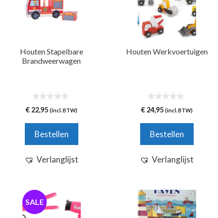
Houten Stapelbare
Houten Werkvoertuigen
Brandweerwagen
0
0
€
22,95
€
24,95
(incl. BTW)
(incl. BTW)
v
v
a
a
n
n
Bestellen
Bestellen
5
5
Verlanglijst
Verlanglijst
SALE