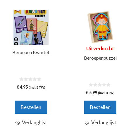
Uitverkocht
Beroepen Kwartet
Beroepenpuzzel
0
€
4,95
(incl. BTW)
v
0
€
5,99
(incl. BTW)
a
v
n
a
5
n
Bestellen
Bestellen
5
Verlanglijst
Verlanglijst