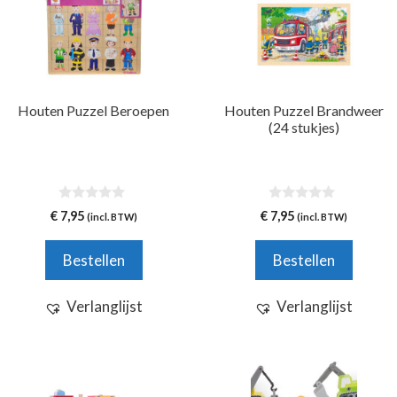
Houten Puzzel Beroepen
Houten Puzzel Brandweer
(24 stukjes)
0
0
€
7,95
€
7,95
(incl. BTW)
(incl. BTW)
v
v
a
a
n
n
Bestellen
Bestellen
5
5
Verlanglijst
Verlanglijst