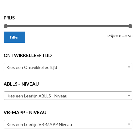
PRIJS
Mi
M
Prijs:
€ 0
—
€ 90
Filter
pr
pr
ONTWIKKELLEEFTIJD
Kies een Ontwikkelleeftijd
ABLLS – NIVEAU
Kies een Leerlijn ABLLS - Niveau
VB-MAPP – NIVEAU
Kies een Leerlijn VB-MAPP Niveau