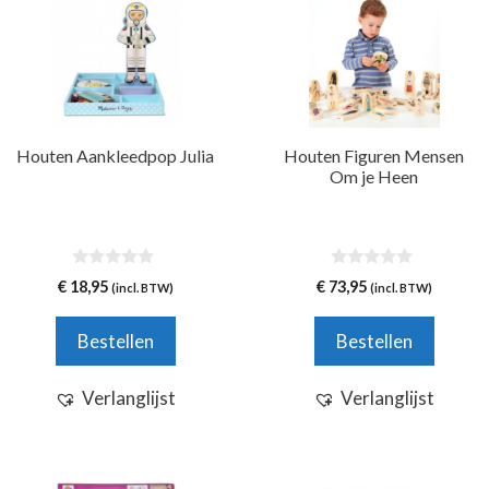
Houten Aankleedpop Julia
Houten Figuren Mensen
Om je Heen
0
0
€
18,95
€
73,95
(incl. BTW)
(incl. BTW)
v
v
a
a
n
n
Bestellen
Bestellen
5
5
Verlanglijst
Verlanglijst