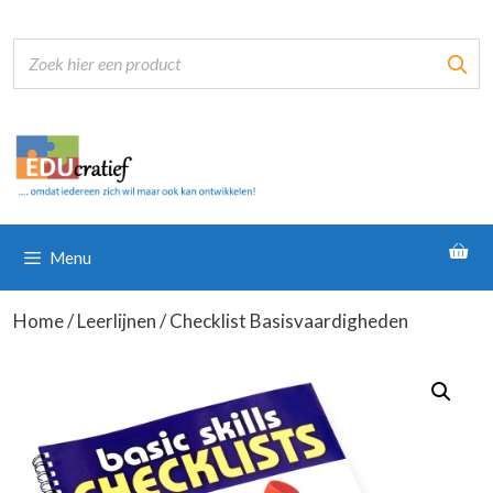
Ga
naar
de
inhoud
Menu
Home
/
Leerlijnen
/ Checklist Basisvaardigheden