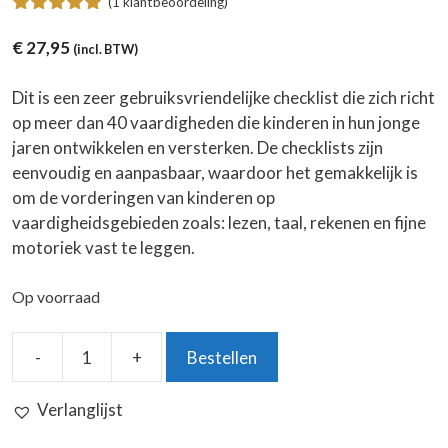
(
1
klantbeoordeling)
5.00
van 5
€
27,95
(incl. BTW)
Dit is een zeer gebruiksvriendelijke checklist die zich richt
op meer dan 40 vaardigheden die kinderen in hun jonge
jaren ontwikkelen en versterken. De checklists zijn
eenvoudig en aanpasbaar, waardoor het gemakkelijk is
om de vorderingen van kinderen op
vaardigheidsgebieden zoals: lezen, taal, rekenen en fijne
motoriek vast te leggen.
Op voorraad
-
+
Bestellen
Checklist
Basisvaardigheden
Verlanglijst
aantal