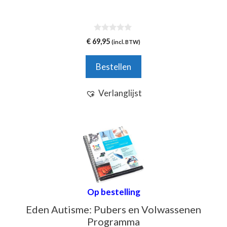
0
€
69,95
(incl. BTW)
v
a
n
Bestellen
5
Verlanglijst
Op bestelling
Eden Autisme: Pubers en Volwassenen
Programma