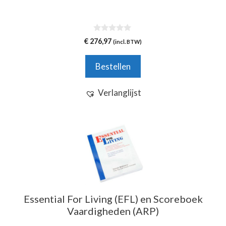
0
€
276,97
(incl. BTW)
v
a
n
Bestellen
5
Verlanglijst
Essential For Living (EFL) en Scoreboek
Vaardigheden (ARP)