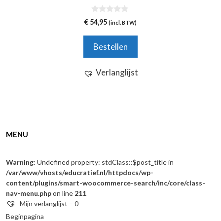
0
€
54,95
(incl. BTW)
v
a
n
Bestellen
5
Verlanglijst
MENU
Warning
: Undefined property: stdClass::$post_title in
/var/www/vhosts/educratief.nl/httpdocs/wp-
content/plugins/smart-woocommerce-search/inc/core/class-
nav-menu.php
on line
211
Mijn verlanglijst –
0
Beginpagina