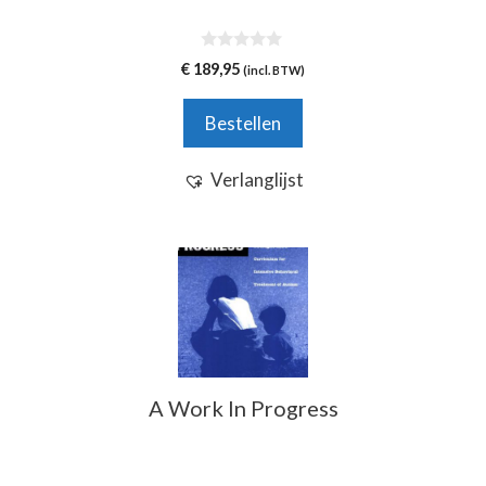
0
€
189,95
(incl. BTW)
v
a
n
Bestellen
5
Verlanglijst
A Work In Progress