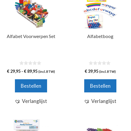
Alfabet Voorwerpen Set
Alfabetboog
0
0
Prijsklasse:
€
29,95
-
€
89,95
€
39,95
(incl. BTW)
(incl. BTW)
v
v
€ 29,95
a
a
n
n
tot
Bestellen
Bestellen
5
5
€ 89,95
Verlanglijst
Verlanglijst