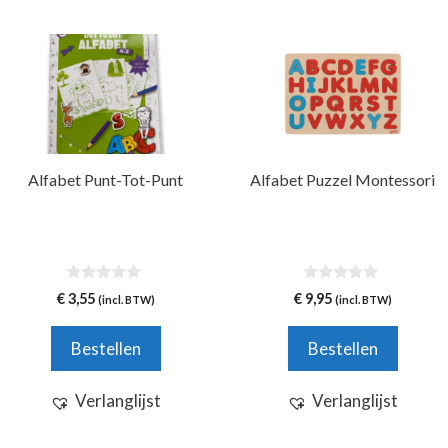
Alfabet Punt-Tot-Punt
Alfabet Puzzel Montessori
0
0
€
3,55
€
9,95
(incl. BTW)
(incl. BTW)
v
v
a
a
n
n
Bestellen
Bestellen
5
5
Verlanglijst
Verlanglijst