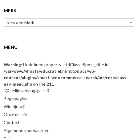
MERK
Kies een Merk
MENU
Warning
: Undefined property: stdClass::$post_title in
/var/www/vhosts/educratief.nl/httpdocs/wp-
content/plugins/smart-woocommerce-search/inc/core/class-
nav-menu.php
on line
211
Mijn verlanglijst –
0
Beginpagina
Wie zijn wij
Onze missie
Contact
Algemene voorwaarden