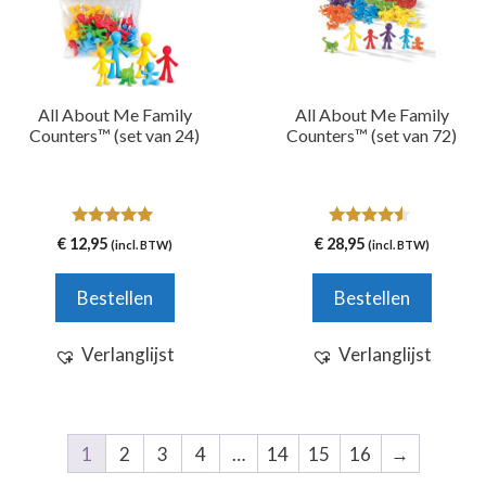
All About Me Family
All About Me Family
Counters™ (set van 24)
Counters™ (set van 72)
5.00
4.33
€
12,95
€
28,95
(incl. BTW)
(incl. BTW)
van 5
van 5
Bestellen
Bestellen
Verlanglijst
Verlanglijst
1
2
3
4
…
14
15
16
→