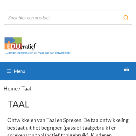
Ga
naar
de
inhoud
Menu
Home
/ Taal
TAAL
Ontwikkelen van Taal en Spreken. De taalontwikkeling
bestaat uit het begrijpen (passief taalgebruik) en
spreken van taal (actief taalgebruik). Kinderen