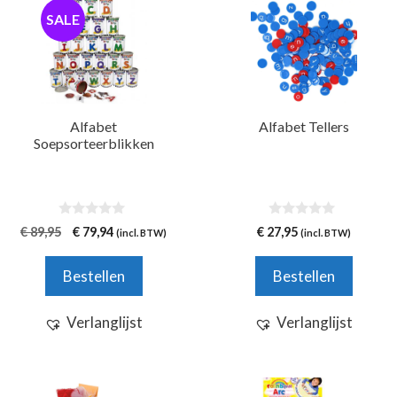
SALE
Alfabet
Alfabet Tellers
Soepsorteerblikken
0
0
Oorspronkelijke
Huidige
€
89,95
€
79,94
€
27,95
(incl. BTW)
(incl. BTW)
v
v
prijs
prijs
a
a
n
n
was:
is:
Bestellen
Bestellen
5
5
€ 89,95.
€ 79,94.
Verlanglijst
Verlanglijst