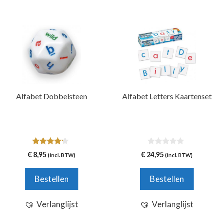
Alfabet Dobbelsteen
Alfabet Letters Kaartenset
4.00
0
€
8,95
€
24,95
(incl. BTW)
(incl. BTW)
van 5
v
a
n
Bestellen
Bestellen
5
Verlanglijst
Verlanglijst