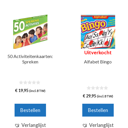
Uitverkocht
50 Activiteitenkaarten:
Spreken
Alfabet Bingo
0
€
19,95
(incl. BTW)
v
0
€
29,95
(incl. BTW)
a
v
n
a
5
n
Bestellen
Bestellen
5
Verlanglijst
Verlanglijst