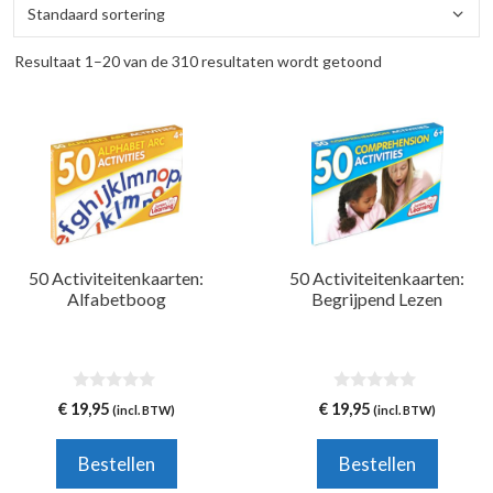
Resultaat 1–20 van de 310 resultaten wordt getoond
50 Activiteitenkaarten:
50 Activiteitenkaarten:
Alfabetboog
Begrijpend Lezen
0
0
€
19,95
€
19,95
(incl. BTW)
(incl. BTW)
v
v
a
a
n
n
Bestellen
Bestellen
5
5