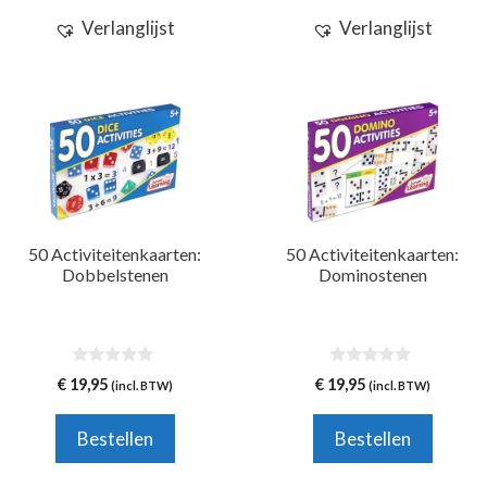
Verlanglijst
Verlanglijst
50 Activiteitenkaarten:
50 Activiteitenkaarten:
Dobbelstenen
Dominostenen
0
0
€
19,95
€
19,95
(incl. BTW)
(incl. BTW)
v
v
a
a
n
n
Bestellen
Bestellen
5
5