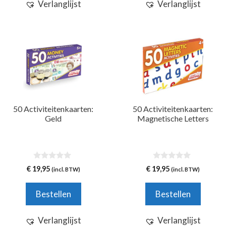
Verlanglijst
Verlanglijst
50 Activiteitenkaarten:
50 Activiteitenkaarten:
Geld
Magnetische Letters
0
0
€
19,95
€
19,95
(incl. BTW)
(incl. BTW)
v
v
a
a
n
n
Bestellen
Bestellen
5
5
Verlanglijst
Verlanglijst