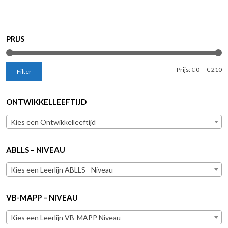
PRIJS
Mi
M
Prijs:
€ 0
—
€ 210
Filter
pr
pr
ONTWIKKELLEEFTIJD
Kies een Ontwikkelleeftijd
ABLLS – NIVEAU
Kies een Leerlijn ABLLS - Niveau
VB-MAPP – NIVEAU
Kies een Leerlijn VB-MAPP Niveau