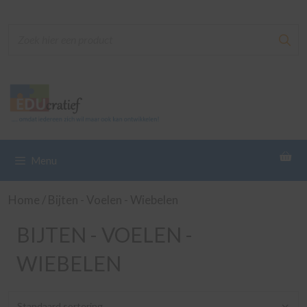
Ga
naar
de
inhoud
Menu
Home
/ Bijten - Voelen - Wiebelen
BIJTEN - VOELEN -
WIEBELEN