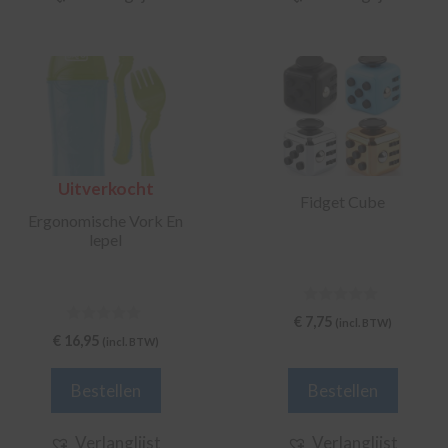
Dit
product
heeft
meerdere
variaties.
Uitverkocht
Deze
Fidget Cube
optie
Ergonomische Vork En
lepel
kan
gekozen
worden
0
op
€
7,75
(incl. BTW)
v
0
€
16,95
de
(incl. BTW)
a
v
n
a
productpagina
5
n
Bestellen
Bestellen
5
Verlanglijst
Verlanglijst