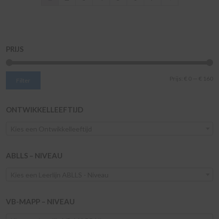
PRIJS
Mi
M
Prijs:
€ 0
—
€ 160
Filter
pr
pr
ONTWIKKELLEEFTIJD
Kies een Ontwikkelleeftijd
ABLLS – NIVEAU
Kies een Leerlijn ABLLS - Niveau
VB-MAPP – NIVEAU