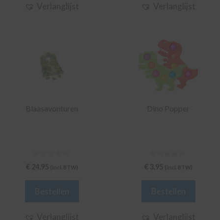
Verlanglijst
Verlanglijst
Blaasavonturen
Dino Popper
0
0
€
24,95
€
3,95
(incl. BTW)
(incl. BTW)
v
v
a
a
n
n
Bestellen
Bestellen
5
5
Verlanglijst
Verlanglijst