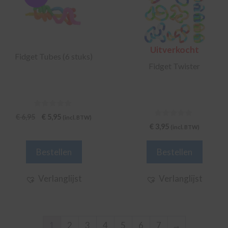
Uitverkocht
Fidget Tubes (6 stuks)
Fidget Twister
0
Oorspronkelijke
Huidige
€
6,95
€
5,95
(incl. BTW)
v
0
€
3,95
prijs
prijs
(incl. BTW)
a
v
n
was:
is:
a
5
n
€ 6,95.
€ 5,95.
Bestellen
Bestellen
5
Verlanglijst
Verlanglijst
1
2
3
4
5
6
7
→