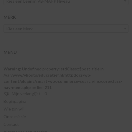
Kies een Leerlijn VB-MAPP Niveau
MERK
Kies een Merk
MENU
Warning
: Undefined property: stdClass::$post_title in
/var/www/vhosts/educratief.nl/httpdocs/wp-
content/plugins/smart-woocommerce-search/inc/core/class-
nav-menu.php
on line
211
Mijn verlanglijst –
0
Beginpagina
Wie zijn wij
Onze missie
Contact
Algemene voorwaarden