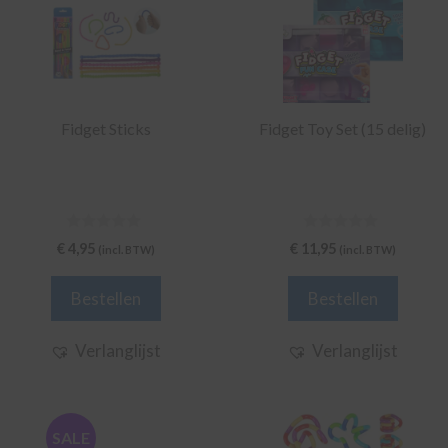
product
heeft
meerdere
variaties.
Deze
Fidget Sticks
Fidget Toy Set (15 delig)
optie
kan
gekozen
worden
0
0
op
€
4,95
€
11,95
(incl. BTW)
(incl. BTW)
v
v
de
a
a
n
n
productpagina
Bestellen
Bestellen
5
5
Verlanglijst
Verlanglijst
SALE