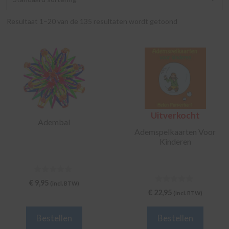
Resultaat 1–20 van de 135 resultaten wordt getoond
Uitverkocht
Adembal
Ademspelkaarten Voor
Kinderen
0
€
9,95
(incl. BTW)
v
0
€
22,95
(incl. BTW)
a
v
n
a
5
n
Bestellen
Bestellen
5