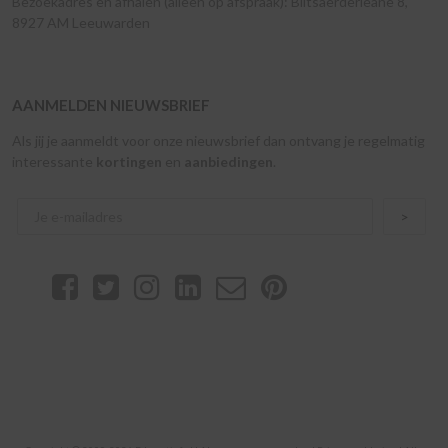
Bezoekadres en afhalen (alleen op afspraak): Blitsaerderleane 8,
8927 AM Leeuwarden
AANMELDEN NIEUWSBRIEF
Als jij je aanmeldt voor onze nieuwsbrief dan ontvang je regelmatig
interessante
kortingen
en
aanbiedingen
.