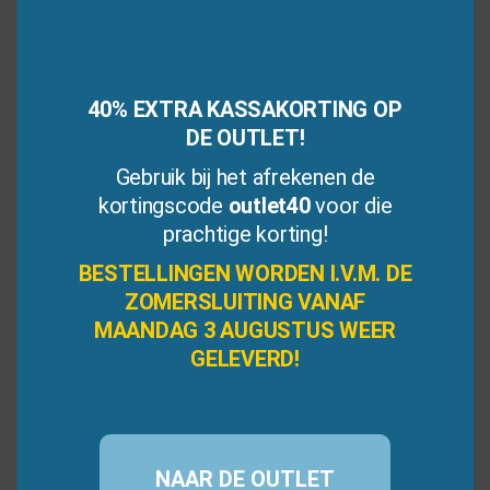
Dit
product
heeft
40% EXTRA KASSAKORTING OP
meerdere
DE OUTLET!
variaties.
Deze
Gebruik bij het afrekenen de
Fidget Sensorische
Fidget Spinner
optie
Draairingen
kortingscode
outlet40
voor die
kan
prachtige korting!
gekozen
BESTELLINGEN WORDEN I.V.M. DE
worden
ZOMERSLUITING VANAF
0
5.00
op
€
19,95
€
3,95
(incl. BTW)
(incl. BTW)
v
van 5
MAANDAG 3 AUGUSTUS WEER
de
a
n
GELEVERD!
productpagina
Bestellen
Bestellen
5
Verlanglijst
Verlanglijst
NAAR DE OUTLET