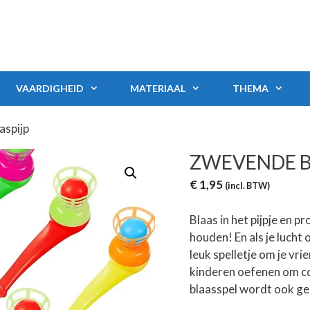
VAARDIGHEID
MATERIAAL
THEMA
aspijp
ZWEVENDE B
€
1,95
(incl. BTW)
Blaas in het pijpje en pr
houden! En als je lucht 
leuk spelletje om je vr
kinderen oefenen om co
blaasspel wordt ook geb