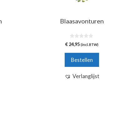
n
Blaasavonturen
0
€
24,95
(incl. BTW)
v
a
n
Bestellen
5
Verlanglijst