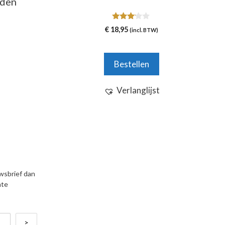
nden
3.00
€
18,95
(incl. BTW)
van 5
Bestellen
Verlanglijst
uwsbrief dan
nte