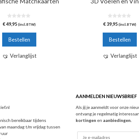
afische Matchkaarten
3D Voelen en Vi
0
0
€
49,95
€
39,95
(incl. BTW)
(incl. BTW)
v
v
a
a
n
n
Bestellen
Bestellen
5
5
Verlanglijst
Verlanglijst
AANMELDEN NIEUWSBRIEF
ef.nl
Als jij je aanmeldt voor onze nie
ontvang je regelmatig interessa
onisch bereikbaar tijdens
kortingen
en
aanbiedingen
.
van maandag t/m vrijdag tussen
 uur