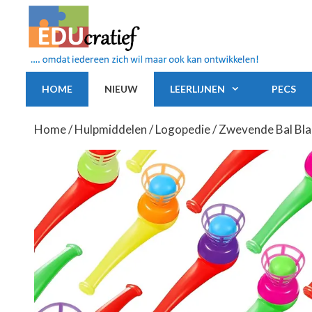
Ga
naar
de
inhoud
HOME
NIEUW
LEERLIJNEN
PECS
Home
/
Hulpmiddelen
/
Logopedie
/ Zwevende Bal Bla