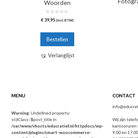
Fotogr
Woorden
0
€
39,95
(incl. BTW)
v
a
n
5
Bestellen
Verlanglijst
MENU
CONTACT
info@educrati
Warning
: Undefined property:
stdClass::$post_title in
Wij zijn telef
/var/www/vhosts/educratief.nl/httpdocs/wp-
kantooruren 
content/plugins/smart-woocommerce-
9.00 en 17.00