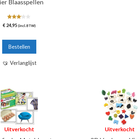
ier Blaasspellen
3.00
€
24,95
(incl. BTW)
van 5
Bestellen
Verlanglijst
Uitverkocht
Uitverkocht