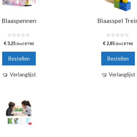
Blaaspennen
Blaasspel Trei
0
0
€
3,25
€
2,85
(incl. BTW)
(incl. BTW)
v
v
a
a
n
n
Bestellen
Bestellen
5
5
Verlanglijst
Verlanglijst