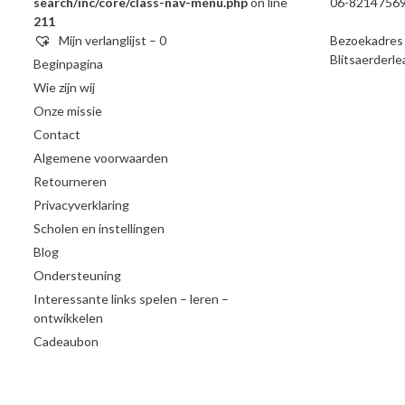
search/inc/core/class-nav-menu.php
on line
06-8214756
211
Mijn verlanglijst –
0
Bezoekadres e
Blitsaerderl
Beginpagina
Wie zijn wij
Onze missie
Contact
Algemene voorwaarden
Retourneren
Privacyverklaring
Scholen en instellingen
Blog
Ondersteuning
Interessante links spelen – leren –
ontwikkelen
Cadeaubon