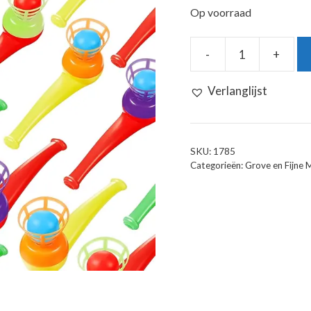
Op voorraad
-
+
Zwevende
Bal
Verlanglijst
Blaaspijp
aantal
SKU:
1785
Categorieën:
Grove en Fijne 