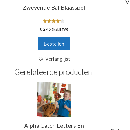
V
Zwevende Bal Blaasspel
4.00
€
2,45
(incl. BTW)
van 5
Bestellen
Verlanglijst
Gerelateerde producten
Alpha Catch Letters En