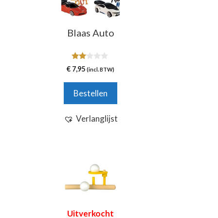
Blaas Auto
2.00
€
7,95
(incl. BTW)
van
5
Bestellen
Verlanglijst
Uitverkocht