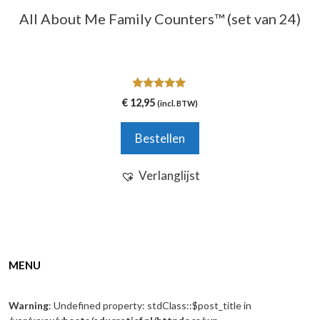
All About Me Family Counters™ (set van 24)
5.00
€
12,95
(incl. BTW)
van 5
Bestellen
Verlanglijst
MENU
Warning
: Undefined property: stdClass::$post_title in