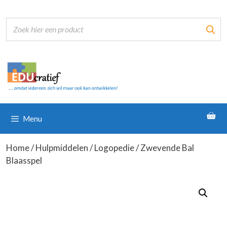
Ga
naar
de
inhoud
Menu
Home
/
Hulpmiddelen
/
Logopedie
/ Zwevende Bal
Blaasspel