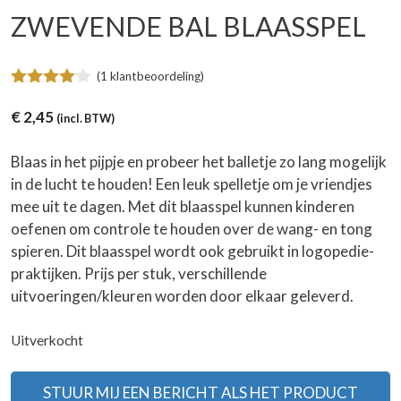
ZWEVENDE BAL BLAASSPEL
(
1
klantbeoordeling)
4.00
van
5
€
2,45
(incl. BTW)
Blaas in het pijpje en probeer het balletje zo lang mogelijk
in de lucht te houden! Een leuk spelletje om je vriendjes
mee uit te dagen. Met dit blaasspel kunnen kinderen
oefenen om controle te houden over de wang- en tong
spieren. Dit blaasspel wordt ook gebruikt in logopedie-
praktijken. Prijs per stuk, verschillende
uitvoeringen/kleuren worden door elkaar geleverd.
Uitverkocht
STUUR MIJ EEN BERICHT ALS HET PRODUCT