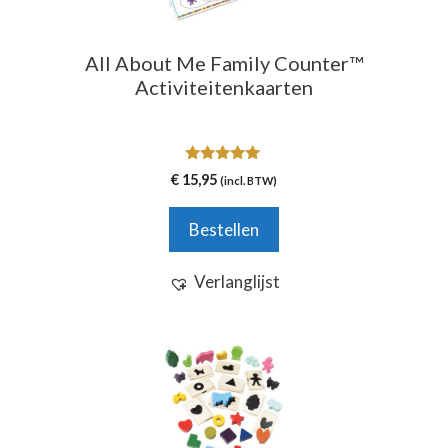
All About Me Family Counter™
Activiteitenkaarten
5.00
€
15,95
(incl. BTW)
van 5
Bestellen
Verlanglijst