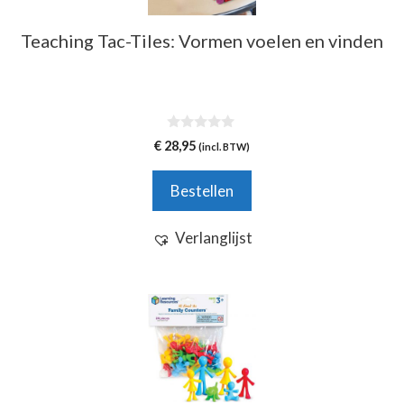
Teaching Tac-Tiles: Vormen voelen en vinden
0
€
28,95
(incl. BTW)
v
a
n
Bestellen
5
Verlanglijst