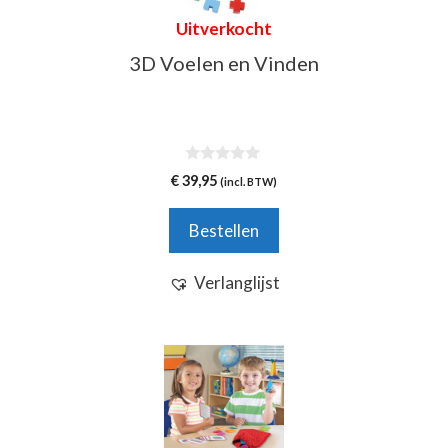
Uitverkocht
3D Voelen en Vinden
0
€
39,95
(incl. BTW)
v
a
n
Bestellen
5
Verlanglijst