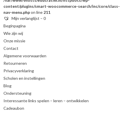
/var/www/vhosts/educratief.nl/httpdocs/wp-
content/plugins/smart-woocommerce-search/inc/core/class-
nav-menu.php
on line
211
Mijn verlanglijst –
0
Beginpagina
Wie zijn wij
Onze missie
Contact
Algemene voorwaarden
Retourneren
Privacyverklaring
Scholen en instellingen
Blog
Ondersteuning
Interessante links spelen – leren – ontwikkelen
Cadeaubon