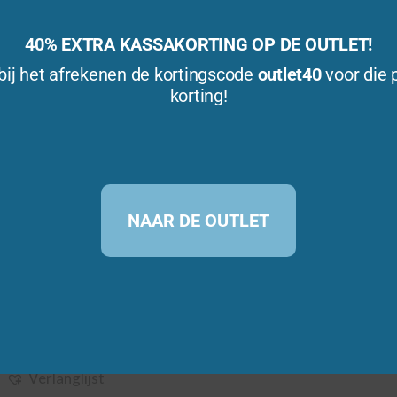
40% EXTRA KASSAKORTING OP DE OUTLET!
bij het afrekenen de kortingscode
outlet40
voor die 
korting!
NAAR DE OUTLET
Torenbouwspel
0
€
19,95
(incl. BTW)
v
a
n
Bestellen
5
Verlanglijst