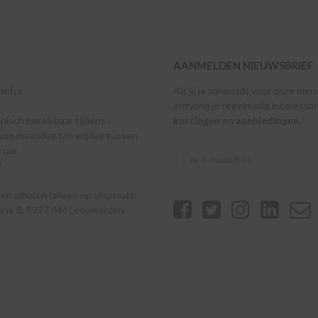
AANMELDEN NIEUWSBRIEF
ef.nl
Als jij je aanmeldt voor onze nie
ontvang je regelmatig interessa
onisch bereikbaar tijdens
kortingen
en
aanbiedingen
.
van maandag t/m vrijdag tussen
 uur
9
n afhalen (alleen op afspraak):
eane 8, 8927 AM Leeuwarden