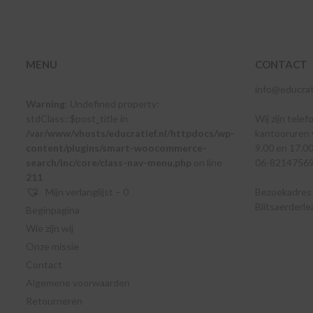
MENU
CONTACT
info@educrati
Warning
: Undefined property:
stdClass::$post_title in
Wij zijn telef
/var/www/vhosts/educratief.nl/httpdocs/wp-
kantooruren 
content/plugins/smart-woocommerce-
9.00 en 17.00
search/inc/core/class-nav-menu.php
on line
06-8214756
211
Mijn verlanglijst –
0
Bezoekadres e
Blitsaerderl
Beginpagina
Wie zijn wij
Onze missie
Contact
Algemene voorwaarden
Retourneren