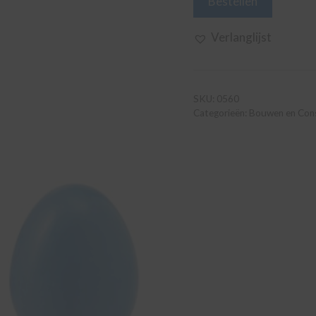
Bestellen
van
wiebelstenen
Verlanglijst
aantal
SKU:
0560
Categorieën:
Bouwen en Cons