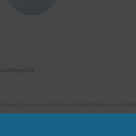
ordelingen (0)
lstenen. De toren motiveert met logisch denken en ontwikkel