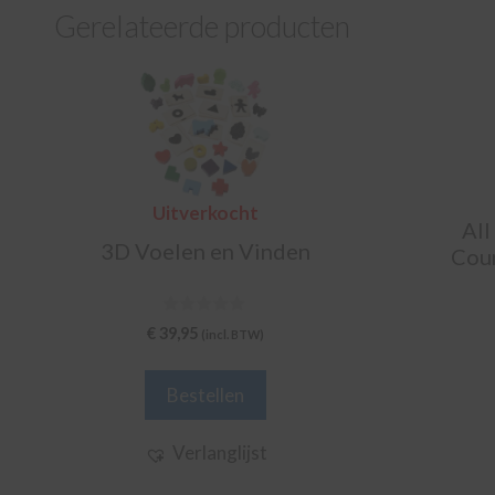
Gerelateerde producten
Uitverkocht
All
3D Voelen en Vinden
Coun
0
€
39,95
(incl. BTW)
v
a
n
5
Bestellen
Verlanglijst