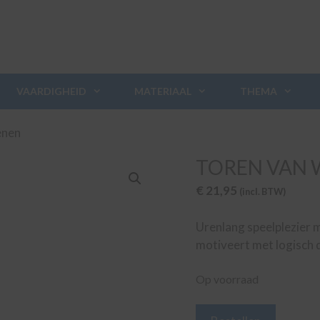
VAARDIGHEID
MATERIAAL
THEMA
enen
TOREN VAN 
€
21,95
(incl. BTW)
Urenlang speelplezier 
motiveert met logisch 
Op voorraad
Toren