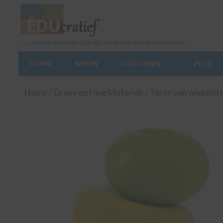
Ga
naar
de
inhoud
HOME
NIEUW
LEERLIJNEN
PECS
Home
/
Grove en Fijne Motoriek
/ Toren van wiebelst