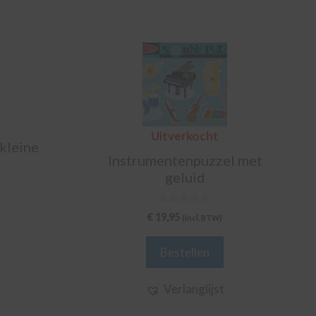
Uitverkocht
 kleine
Instrumentenpuzzel met
geluid
0
€
19,95
(incl. BTW)
v
a
n
Bestellen
5
Verlanglijst