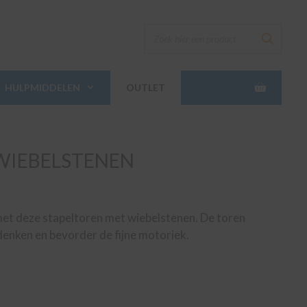
HULPMIDDELEN
OUTLET
WIEBELSTENEN
met deze stapeltoren met wiebelstenen. De toren
denken en bevorder de fijne motoriek.