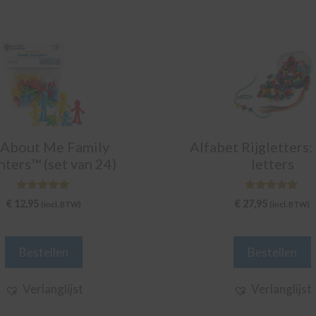
 About Me Family
Alfabet Rijgletters:
ters™ (set van 24)
letters
5.00
5.00
€
12,95
€
27,95
(incl. BTW)
(incl. BTW)
van 5
van 5
Bestellen
Bestellen
Verlanglijst
Verlanglijst