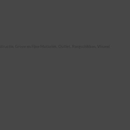
tructie
,
Grove en Fijne Motoriek
,
Outlet
,
Rangschikken
,
Visueel