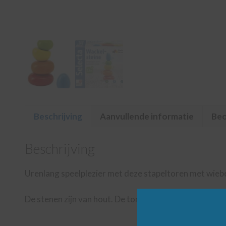
Beschrijving
Aanvullende informatie
Beo
Beschrijving
Urenlang speelplezier met deze stapeltoren met wiebe
De stenen zijn van hout. De toren is 11,5 cm. hoog.