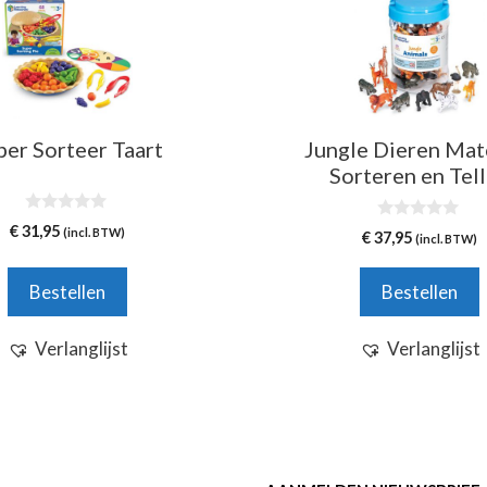
per Sorteer Taart
Jungle Dieren Mat
Sorteren en Tel
0
€
31,95
0
(incl. BTW)
€
37,95
v
(incl. BTW)
v
a
a
n
n
5
Bestellen
Bestellen
5
Verlanglijst
Verlanglijst