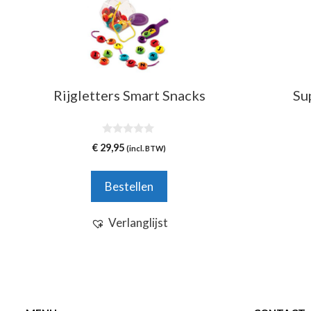
Rijgletters Smart Snacks
Su
0
€
29,95
(incl. BTW)
v
a
n
5
Bestellen
Verlanglijst