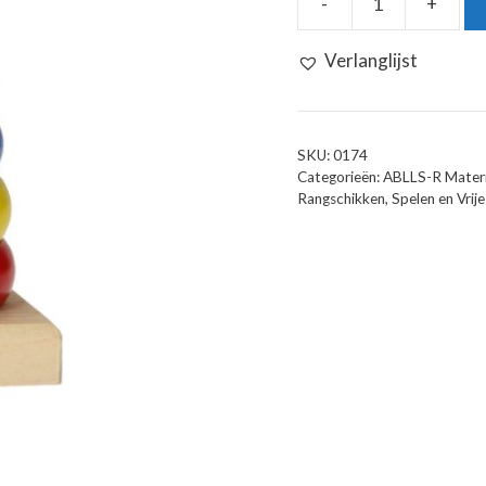
-
+
Houten
Stapeltoren
Verlanglijst
aantal
SKU:
0174
Categorieën:
ABLLS-R Materi
Rangschikken
,
Spelen en Vrije