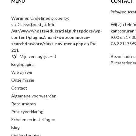
MENU
CONTACT
info@educrati
Warning
: Undefined property:
stdClass::$post_title in
Wij zijn telef
/var/www/vhosts/educratief.nl/httpdocs/wp-
kantooruren 
content/plugins/smart-woocommerce-
9.00 en 17.00
search/inc/core/class-nav-menu.php
on line
06-8214756
211
Mijn verlanglijst –
0
Bezoekadres e
Blitsaerderl
Beginpagina
Wie zijn wij
Onze missie
Contact
Algemene voorwaarden
Retourneren
Privacyverklaring
Scholen en instellingen
Blog
Ondersteuning