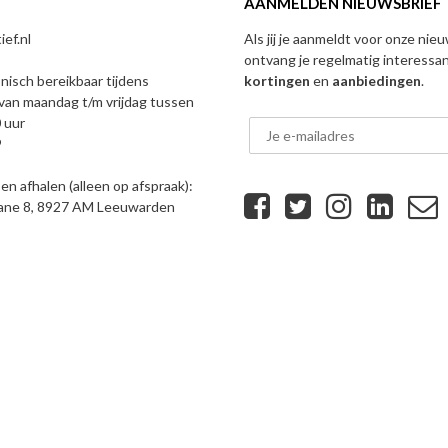
AANMELDEN NIEUWSBRIEF
ef.nl
Als jij je aanmeldt voor onze nie
ontvang je regelmatig interessa
onisch bereikbaar tijdens
kortingen
en
aanbiedingen
.
van maandag t/m vrijdag tussen
 uur
9
n afhalen (alleen op afspraak):
eane 8, 8927 AM Leeuwarden