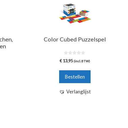
chen,
Color Cubed Puzzelspel
len
0
€
13,95
(incl. BTW)
v
a
n
5
Bestellen
Verlanglijst