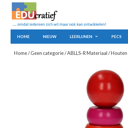
Ga
naar
de
inhoud
HOME
NIEUW
LEERLIJNEN
PECS
Home
/
Geen categorie
/
ABLLS-R Materiaal
/ Houten