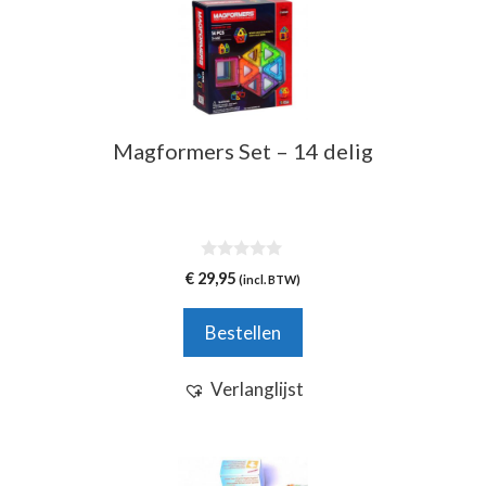
Magformers Set – 14 delig
0
€
29,95
(incl. BTW)
v
a
n
Bestellen
5
Verlanglijst