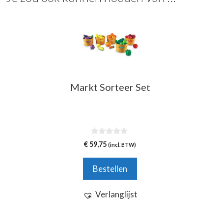
Markt Sorteer Set
0
€
59,75
(incl. BTW)
v
a
n
Bestellen
5
Verlanglijst