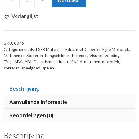
Super
Sorteer
Verlanglijst
Taart
aantal
SKU:
0076
Categorieën:
ABLLS-R Materiaal
,
Educatief
,
Grove en Fijne Motoriek
,
Matchen en Sorteren
,
Rangschikken
,
Rekenen
,
Visueel
,
Voeding
Tags:
ABA
,
ADHD
,
autisme
,
educatief
,
kind
,
matchen
,
motoriek
,
sorteren
,
speelgoed
,
spelen
Beschrijving
Aanvullende informatie
Beoordelingen (0)
Beschrijving