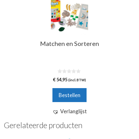
Matchen en Sorteren
0
€
54,95
(incl. BTW)
v
a
n
Bestellen
5
Verlanglijst
Gerelateerde producten