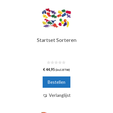
Startset Sorteren
0
€
44,95
(incl. BTW)
v
a
n
Bestellen
5
Verlanglijst