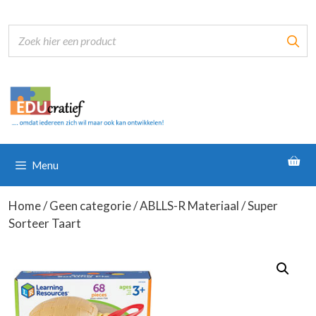
Ga
naar
de
inhoud
Menu
Home
/
Geen categorie
/
ABLLS-R Materiaal
/ Super
Sorteer Taart