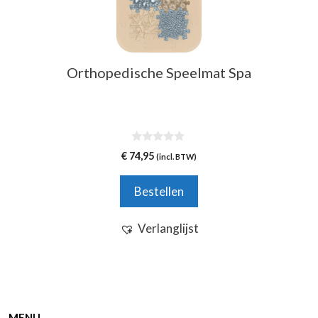
Orthopedische Speelmat Spa
0
€
74,95
(incl. BTW)
v
a
n
Bestellen
5
Verlanglijst
MENU