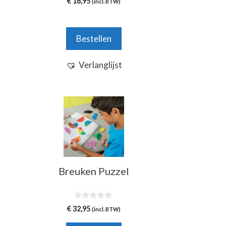
€
16,95
(incl. BTW)
van 5
Bestellen
Verlanglijst
Breuken Puzzel
0
€
32,95
(incl. BTW)
v
a