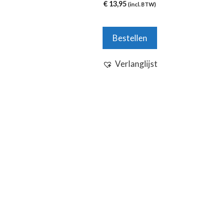
0
€
13,95
(incl. BTW)
v
a
n
5
Bestellen
Verlanglijst