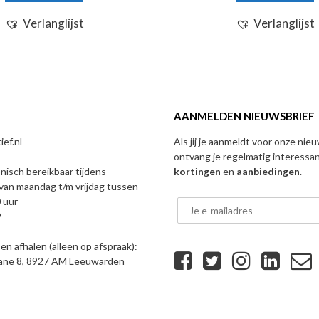
Verlanglijst
Verlanglijst
AANMELDEN NIEUWSBRIEF
ef.nl
Als jij je aanmeldt voor onze nie
ontvang je regelmatig interessa
onisch bereikbaar tijdens
kortingen
en
aanbiedingen
.
van maandag t/m vrijdag tussen
 uur
9
n afhalen (alleen op afspraak):
eane 8, 8927 AM Leeuwarden