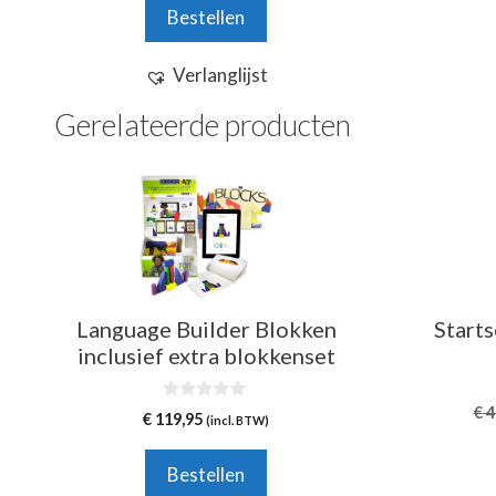
n
Bestellen
5
Verlanglijst
Gerelateerde producten
Language Builder Blokken
Start
inclusief extra blokkenset
€
4
0
€
119,95
(incl. BTW)
v
a
n
Bestellen
5