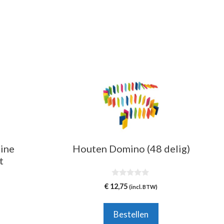
ine
Houten Domino (48 delig)
t
0
€
12,75
(incl. BTW)
v
a
n
5
Bestellen