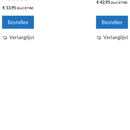
0
€
42,95
(incl. BTW)
v
0
€
13,95
(incl. BTW)
a
v
n
a
5
n
Bestellen
Bestellen
5
Verlanglijst
Verlanglijst