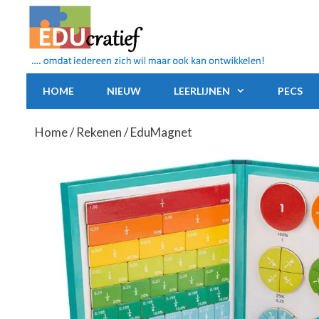
Ga
naar
de
inhoud
HOME
NIEUW
LEERLIJNEN
PECS
Home
/
Rekenen
/ EduMagnet