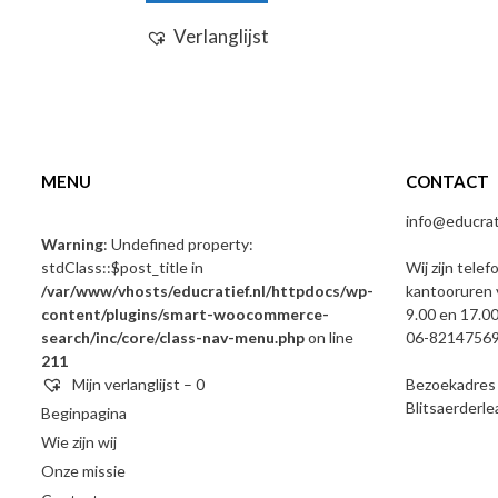
Verlanglijst
MENU
CONTACT
info@educrati
Warning
: Undefined property:
stdClass::$post_title in
Wij zijn telef
/var/www/vhosts/educratief.nl/httpdocs/wp-
kantooruren 
content/plugins/smart-woocommerce-
9.00 en 17.00
search/inc/core/class-nav-menu.php
on line
06-8214756
211
Mijn verlanglijst –
0
Bezoekadres e
Blitsaerderl
Beginpagina
Wie zijn wij
Onze missie