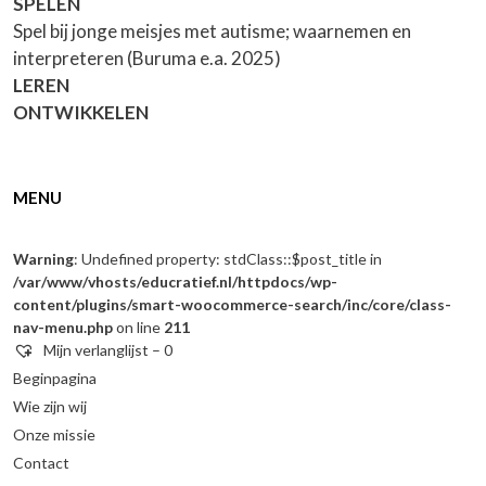
SPELEN
Spel bij jonge meisjes met autisme; waarnemen en
interpreteren (Buruma e.a. 2025)
LEREN
ONTWIKKELEN
MENU
Warning
: Undefined property: stdClass::$post_title in
/var/www/vhosts/educratief.nl/httpdocs/wp-
content/plugins/smart-woocommerce-search/inc/core/class-
nav-menu.php
on line
211
Mijn verlanglijst –
0
Beginpagina
Wie zijn wij
Onze missie
Contact