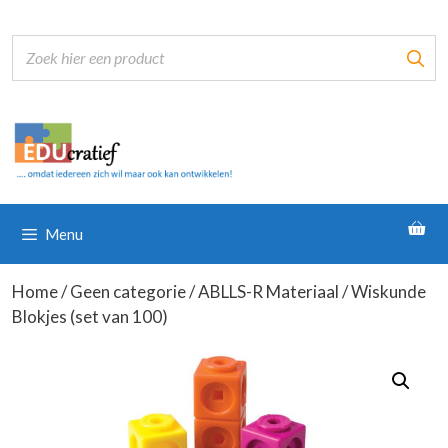
Ga
naar
de
inhoud
Menu
Home
/
Geen categorie
/
ABLLS-R Materiaal
/ Wiskunde
Blokjes (set van 100)