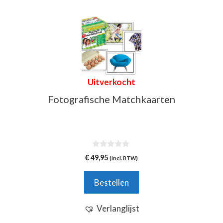
Uitverkocht
Fotografische Matchkaarten
0
€
49,95
(incl. BTW)
v
a
n
Bestellen
5
Verlanglijst