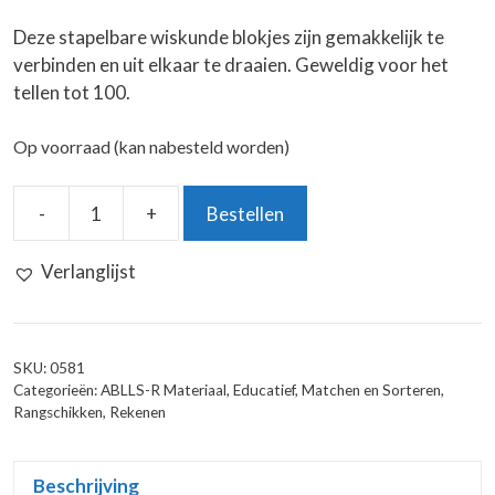
Deze stapelbare wiskunde blokjes zijn gemakkelijk te
verbinden en uit elkaar te draaien. Geweldig voor het
tellen tot 100.
Op voorraad (kan nabesteld worden)
-
+
Bestellen
Wiskunde
Blokjes
Verlanglijst
(set
van
100)
aantal
SKU:
0581
Categorieën:
ABLLS-R Materiaal
,
Educatief
,
Matchen en Sorteren
,
Rangschikken
,
Rekenen
Beschrijving