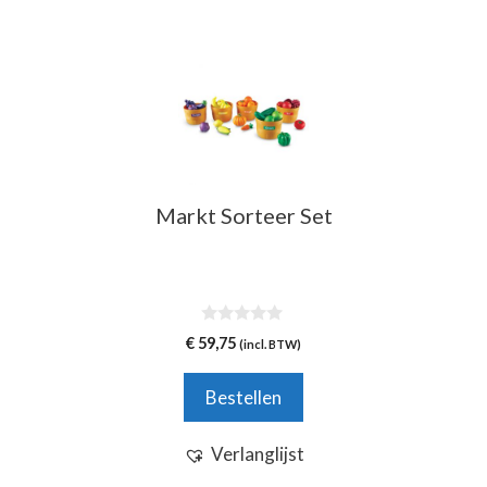
Markt Sorteer Set
0
€
59,75
(incl. BTW)
v
a
n
Bestellen
5
Verlanglijst