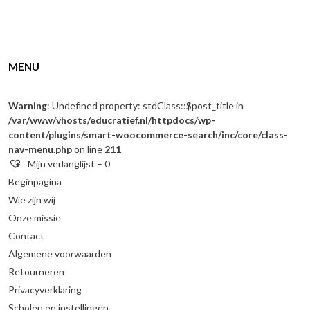
MENU
Warning
: Undefined property: stdClass::$post_title in
/var/www/vhosts/educratief.nl/httpdocs/wp-
content/plugins/smart-woocommerce-search/inc/core/class-
nav-menu.php
on line
211
Mijn verlanglijst –
0
Beginpagina
Wie zijn wij
Onze missie
Contact
Algemene voorwaarden
Retourneren
Privacyverklaring
Scholen en instellingen