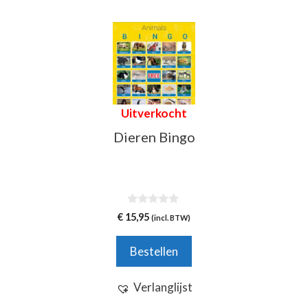
Uitverkocht
Dieren Bingo
0
€
15,95
(incl. BTW)
v
a
n
Bestellen
5
Verlanglijst