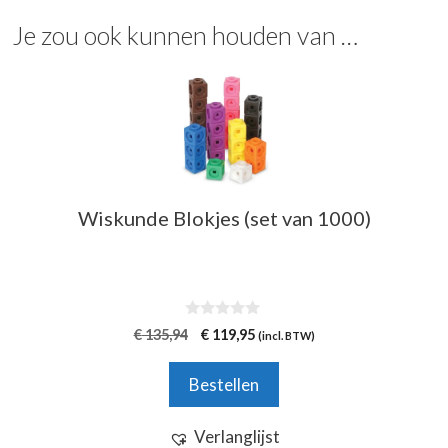
Je zou ook kunnen houden van …
Wiskunde Blokjes (set van 1000)
0
Oorspronkelijke
Huidige
€
135,94
€
119,95
(incl. BTW)
v
prijs
prijs
a
n
was:
is:
Bestellen
5
€ 135,94.
€ 119,95.
Verlanglijst