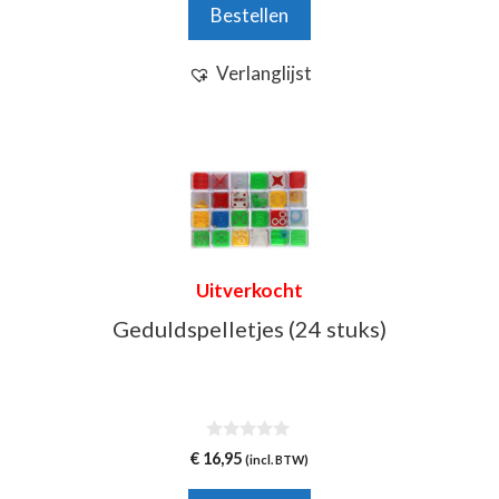
productpagina
Bestellen
5
Verlanglijst
Uitverkocht
Geduldspelletjes (24 stuks)
0
€
16,95
(incl. BTW)
v
a
n