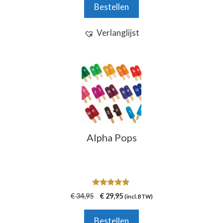
Bestellen
5
Verlanglijst
Alpha Pops
5.00
Oorspronkelijke
Huidige
€
34,95
€
29,95
(incl. BTW)
van 5
prijs
prijs
was:
is:
Bestellen