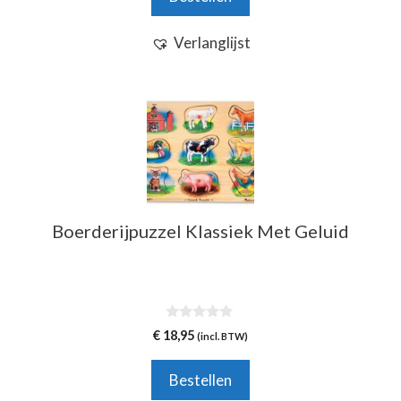
€ 34,95.
€ 29,95.
Verlanglijst
Boerderijpuzzel Klassiek Met Geluid
0
€
18,95
(incl. BTW)
v
a
n
Bestellen
5