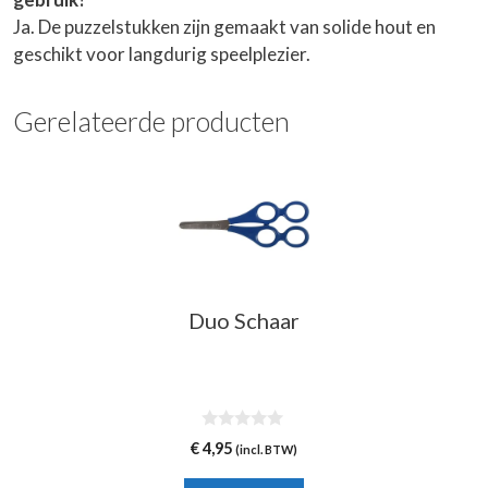
Ja. De puzzelstukken zijn gemaakt van solide hout en
geschikt voor langdurig speelplezier.
Gerelateerde producten
Dit
product
heeft
meerdere
variaties.
Deze
Duo Schaar
optie
kan
gekozen
worden
0
op
€
4,95
(incl. BTW)
v
de
a
n