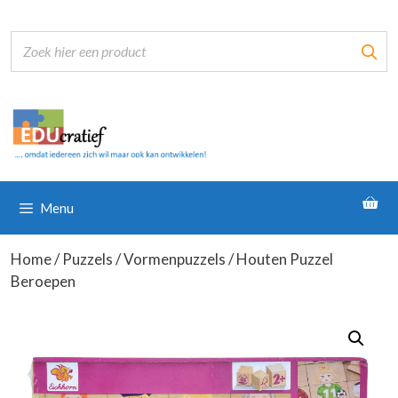
Ga
naar
de
inhoud
Menu
Home
/
Puzzels
/
Vormenpuzzels
/ Houten Puzzel
Beroepen