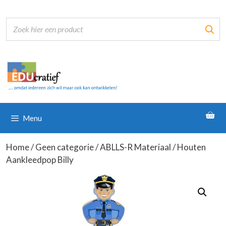
Ga
naar
de
inhoud
Menu
Home
/
Geen categorie
/
ABLLS-R Materiaal
/ Houten
Aankleedpop Billy