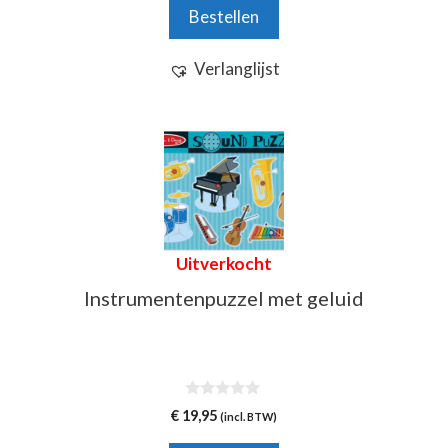
was:
is:
Bestellen
€ 34,95.
€ 29,95.
Verlanglijst
Uitverkocht
Instrumentenpuzzel met geluid
0
€
19,95
(incl. BTW)
v
a