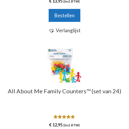
€
13,95
(incl. BTW)
v
a
n
Bestellen
5
Verlanglijst
All About Me Family Counters™ (set van 24)
5.00
€
12,95
(incl. BTW)
van 5