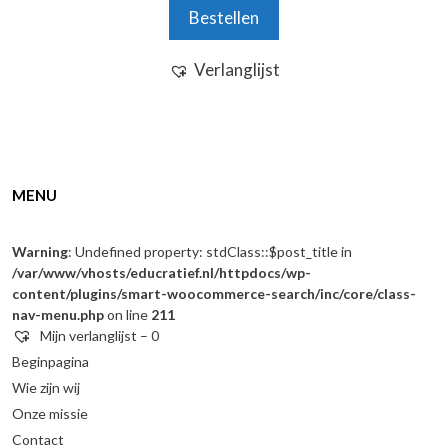
n
Bestellen
5
Verlanglijst
MENU
Warning
: Undefined property: stdClass::$post_title in
/var/www/vhosts/educratief.nl/httpdocs/wp-
content/plugins/smart-woocommerce-search/inc/core/class-
nav-menu.php
on line
211
Mijn verlanglijst –
0
Beginpagina
Wie zijn wij
Onze missie
Contact