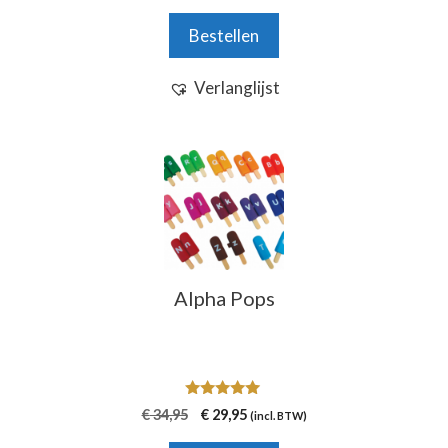
Bestellen
Verlanglijst
Alpha Pops
5.00
Oorspronkelijke
Huidige
€
34,95
€
29,95
(incl. BTW)
van 5
prijs
prijs