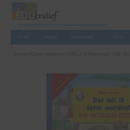
Ga
naar
de
inhoud
HOME
NIEUW
LEERLIJNEN
PECS
Home
/
Geen categorie
/
ABLLS-R Materiaal
/ Kijk- E