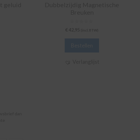
t geluid
Dubbelzijdig Magnetische
Breuken
0
€
42,95
(incl. BTW)
v
a
n
Bestellen
5
Verlanglijst
uwsbrief dan
nte