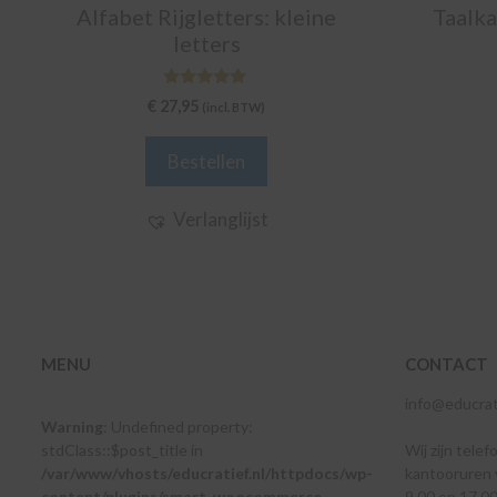
Alfabet Rijgletters: kleine
Taalka
letters
5.00
€
27,95
(incl. BTW)
van 5
Bestellen
Verlanglijst
MENU
CONTACT
info@educrati
Warning
: Undefined property:
stdClass::$post_title in
Wij zijn telef
/var/www/vhosts/educratief.nl/httpdocs/wp-
kantooruren 
content/plugins/smart-woocommerce-
9.00 en 17.00