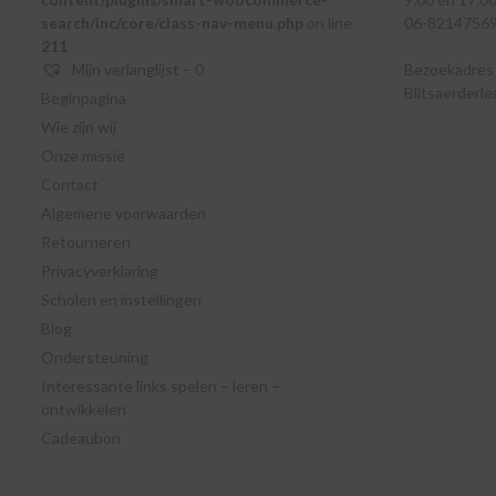
search/inc/core/class-nav-menu.php
on line
06-8214756
211
Mijn verlanglijst –
0
Bezoekadres e
Blitsaerderl
Beginpagina
Wie zijn wij
Onze missie
Contact
Algemene voorwaarden
Retourneren
Privacyverklaring
Scholen en instellingen
Blog
Ondersteuning
Interessante links spelen – leren –
ontwikkelen
Cadeaubon