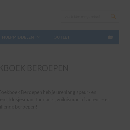
HULPMIDDELEN
OUTLET
EKBOEK BEROEPEN
 Zoekboek Beroepen heb je urenlang speur- en
ent, klusjesman, tandarts, vuilnisman of acteur – er
hillende beroepen!