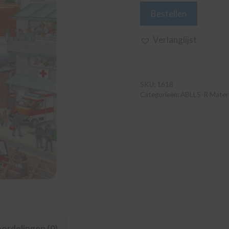
Kijk-
Bestellen
En
Zoekboek
Verlanglijst
Beroepen
aantal
SKU:
1618
Categorieën:
ABLLS-R Materi
ordelingen (0)