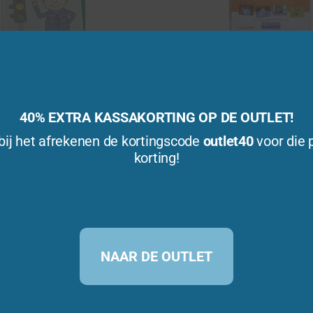
tkaarten: Beroepen
Language Builder: B
0
0
40% EXTRA KASSAKORTING OP DE OUTLET!
€
24,95
€
54,95
(incl. BTW)
(incl. BTW)
v
v
a
a
bij het afrekenen de kortingscode
outlet40
voor die 
n
n
5
5
korting!
Bestellen
Bestellen
Verlanglijst
Verlanglijst
NAAR DE OUTLET