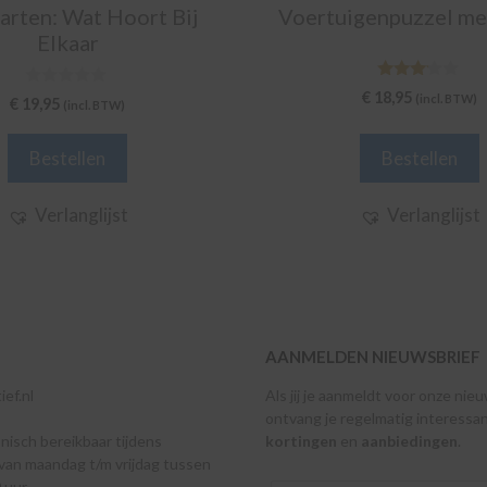
arten: Wat Hoort Bij
Voertuigenpuzzel me
Elkaar
3.00
€
18,95
0
(incl. BTW)
€
19,95
van 5
(incl. BTW)
v
a
n
Bestellen
Bestellen
5
Verlanglijst
Verlanglijst
AANMELDEN NIEUWSBRIEF
ef.nl
Als jij je aanmeldt voor onze nie
ontvang je regelmatig interessa
onisch bereikbaar tijdens
kortingen
en
aanbiedingen
.
van maandag t/m vrijdag tussen
 uur