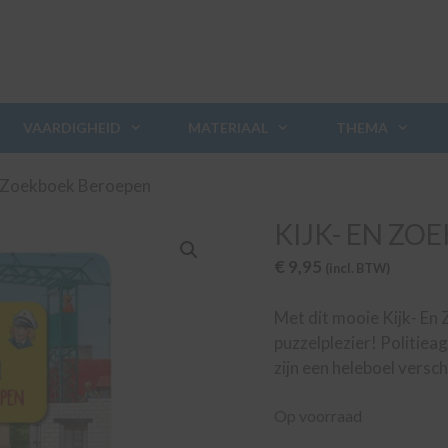
VAARDIGHEID
MATERIAAL
THEMA
n Zoekboek Beroepen
KIJK- EN ZO
€
9,95
(incl. BTW)
Met dit mooie Kijk- En
puzzelplezier! Politieag
zijn een heleboel versc
Op voorraad