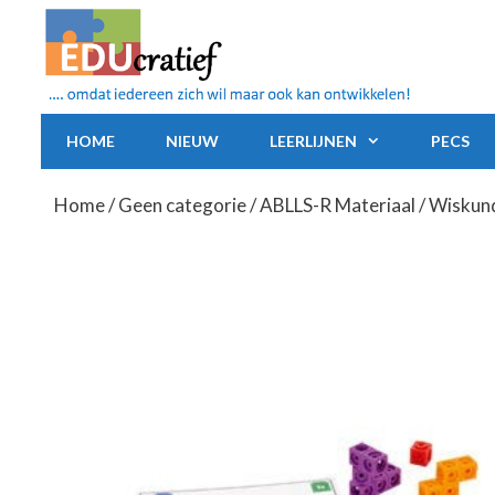
Ga
naar
de
inhoud
HOME
NIEUW
LEERLIJNEN
PECS
Home
/
Geen categorie
/
ABLLS-R Materiaal
/ Wiskund