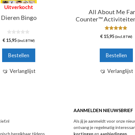
Uitverkocht
All About Me Fa
Dieren Bingo
Counter™ Activiteite
5.00
€
15,95
(incl. BTW)
0
van 5
€
15,95
(incl. BTW)
v
a
n
Bestellen
Bestellen
5
Verlanglijst
Verlanglijst
AANMELDEN NIEUWSBRIEF
ef.nl
Als jij je aanmeldt voor onze nie
ontvang je regelmatig interessa
onisch bereikbaar tijdens
kortingen
en
aanbiedingen
.