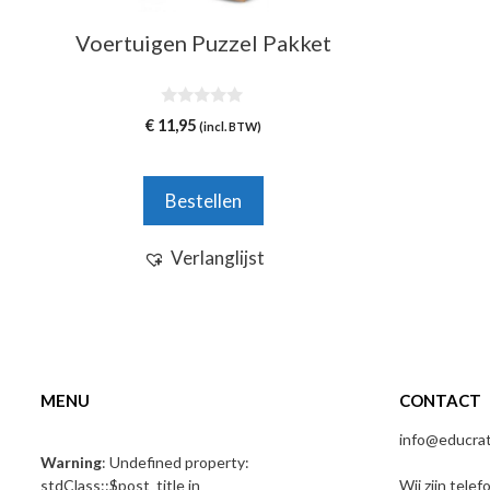
Voertuigen Puzzel Pakket
0
€
11,95
(incl. BTW)
v
a
n
5
Bestellen
Verlanglijst
MENU
CONTACT
info@educrati
Warning
: Undefined property:
stdClass::$post_title in
Wij zijn telef