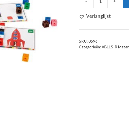
-
+
Wiskunde
Blokjes
Verlanglijst
Activiteiten
Set
aantal
SKU:
0596
Categorieën:
ABLLS-R Materi