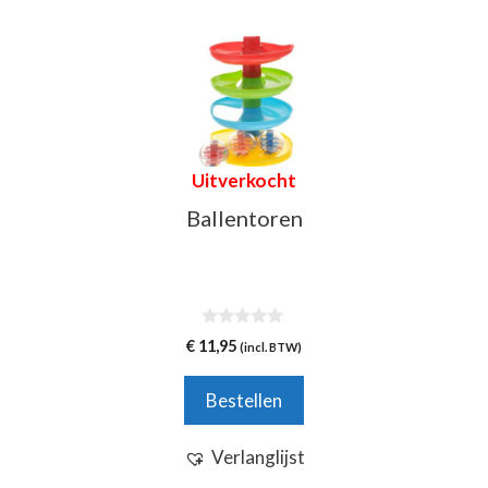
Uitverkocht
Ballentoren
0
€
11,95
(incl. BTW)
v
a
n
Bestellen
5
Verlanglijst