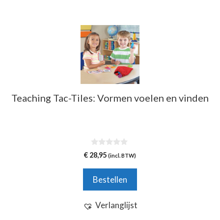
Teaching Tac-Tiles: Vormen voelen en vinden
0
€
28,95
(incl. BTW)
v
a
n
Bestellen
5
Verlanglijst