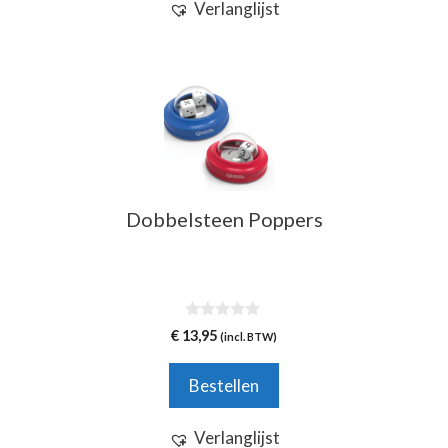
Verlanglijst
Dobbelsteen Poppers
0
€
13,95
(incl. BTW)
v
a
n
Bestellen
5
Verlanglijst