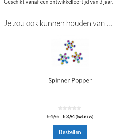
Geschikt vanaf een ontwikkelleeftijd van 3 jaar.
Je zou ook kunnen houden van …
Spinner Popper
0
Oorspronkelijke
Huidige
€
4,95
€
3,94
(incl. BTW)
v
prijs
prijs
a
n
was:
is:
Bestellen
5
€ 4,95.
€ 3,94.