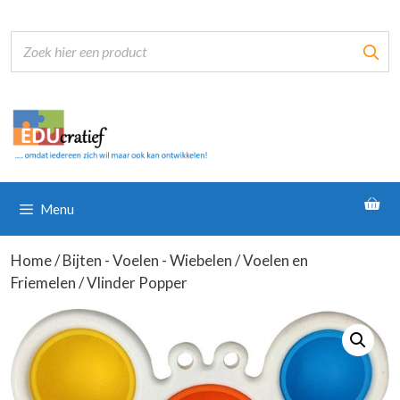
Ga
naar
de
inhoud
Menu
Home
/
Bijten - Voelen - Wiebelen
/
Voelen en
Friemelen
/ Vlinder Popper