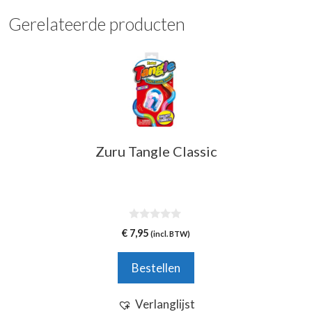
Gerelateerde producten
Zuru Tangle Classic
0
€
7,95
(incl. BTW)
v
a
n
Bestellen
5
Verlanglijst