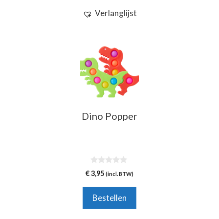
Verlanglijst
Dino Popper
0
€
3,95
(incl. BTW)
v
a
n
Bestellen
5