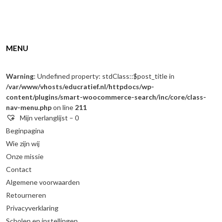
MENU
Warning
: Undefined property: stdClass::$post_title in
/var/www/vhosts/educratief.nl/httpdocs/wp-
content/plugins/smart-woocommerce-search/inc/core/class-
nav-menu.php
on line
211
Mijn verlanglijst –
0
Beginpagina
Wie zijn wij
Onze missie
Contact
Algemene voorwaarden
Retourneren
Privacyverklaring
Scholen en instellingen