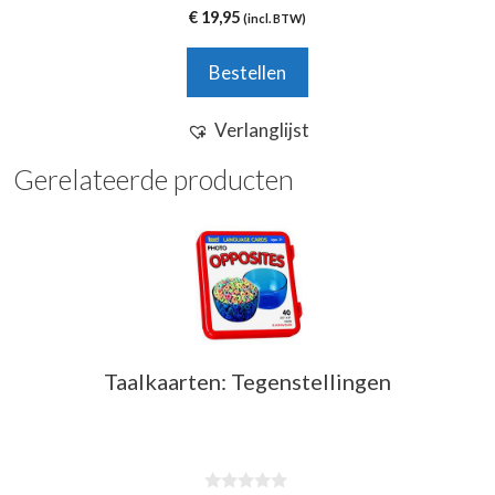
0
€
19,95
(incl. BTW)
v
a
n
Bestellen
5
Verlanglijst
Gerelateerde producten
Taalkaarten: Tegenstellingen