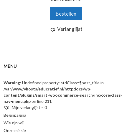
v
a
n
Bestellen
5
Verlanglijst
MENU
Warning
: Undefined property: stdClass::$post_title in
/var/www/vhosts/educratief.nl/httpdocs/wp-
content/plugins/smart-woocommerce-search/inc/core/class-
nav-menu.php
on line
211
Mijn verlanglijst –
0
Beginpagina
Wie zijn wij
Onze missie