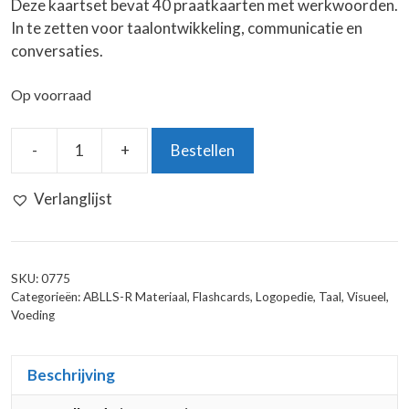
Deze kaartset bevat 40 praatkaarten met werkwoorden.
In te zetten voor taalontwikkeling, communicatie en
conversaties.
Op voorraad
-
+
Bestellen
Taalkaarten:
Werkwoorden
Verlanglijst
2
aantal
SKU:
0775
Categorieën:
ABLLS-R Materiaal
,
Flashcards
,
Logopedie
,
Taal
,
Visueel
,
Voeding
Beschrijving