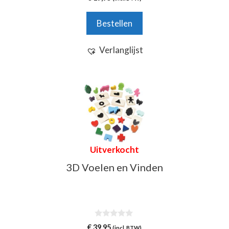
v
a
n
Bestellen
5
Verlanglijst
Uitverkocht
3D Voelen en Vinden
0
€
39,95
(incl. BTW)