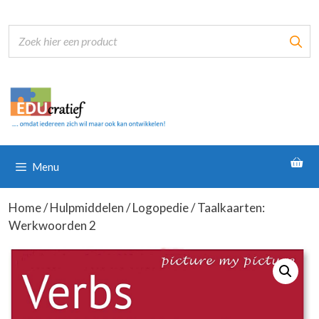
Ga
naar
de
inhoud
Menu
Home
/
Hulpmiddelen
/
Logopedie
/ Taalkaarten:
Werkwoorden 2