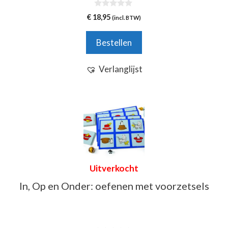
0
€
18,95
(incl. BTW)
v
a
n
Bestellen
5
Verlanglijst
Uitverkocht
In, Op en Onder: oefenen met voorzetsels