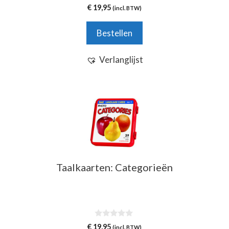
0
€
19,95
(incl. BTW)
v
a
n
Bestellen
5
Verlanglijst
Taalkaarten: Categorieën
0
€
19,95
(incl. BTW)