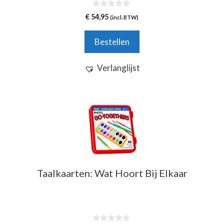
0
€
54,95
(incl. BTW)
v
a
n
Bestellen
5
Verlanglijst
Taalkaarten: Wat Hoort Bij Elkaar