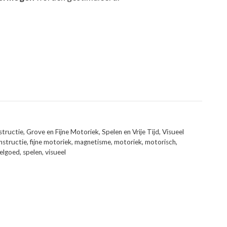
tructie
,
Grove en Fijne Motoriek
,
Spelen en Vrije Tijd
,
Visueel
nstructie
,
fijne motoriek
,
magnetisme
,
motoriek
,
motorisch
,
elgoed
,
spelen
,
visueel