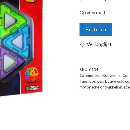
Op voorraad
Magformers
Bestellen
Set
-
Verlanglijst
14
delig
aantal
SKU:
0134
Categorieën:
Bouwen en Cons
Tags:
bouwen
,
bouwwerk
,
co
motorische ontwikkeling
,
spe