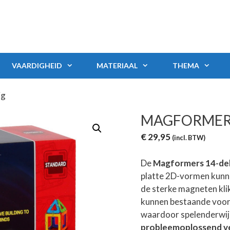
VAARDIGHEID
MATERIAAL
THEMA
ig
MAGFORMERS 
€
29,95
(incl. BTW)
De
Magformers 14-del
platte 2D-vormen kunne
de sterke magneten kli
kunnen bestaande voor
waardoor spelenderwij
probleemoplossend 