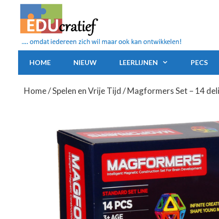
Ga
naar
de
inhoud
HOME
NIEUW
LEERLIJNEN
PECS
Home
/
Spelen en Vrije Tijd
/ Magformers Set – 14 del