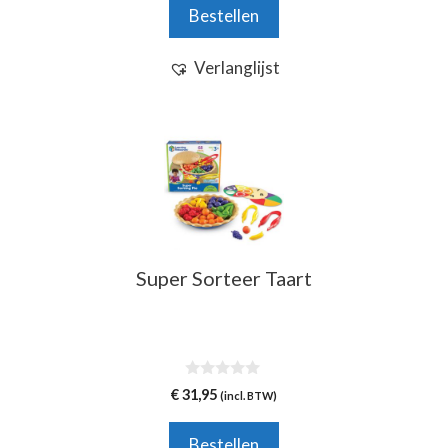
Bestellen
Verlanglijst
Super Sorteer Taart
0
€
31,95
(incl. BTW)
v
a
n
Bestellen
5