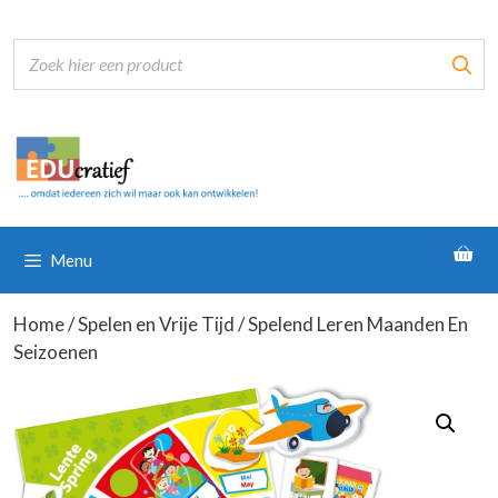
Ga
naar
de
inhoud
Menu
Home
/
Spelen en Vrije Tijd
/ Spelend Leren Maanden En
Seizoenen