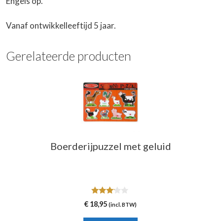
Engels op.
Vanaf ontwikkelleeftijd 5 jaar.
Gerelateerde producten
Boerderijpuzzel met geluid
3.00
€
18,95
(incl. BTW)
van 5