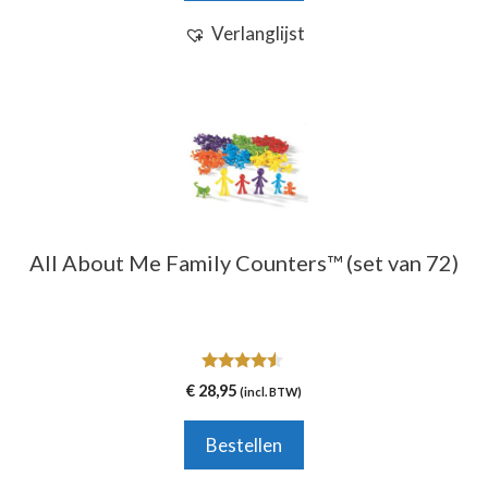
Verlanglijst
All About Me Family Counters™ (set van 72)
4.33
€
28,95
(incl. BTW)
van 5
Bestellen