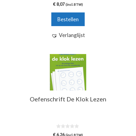
5.00
€
8,07
(incl. BTW)
van 5
Bestellen
Verlanglijst
Oefenschrift De Klok Lezen
0
€
6,26
(incl. BTW)