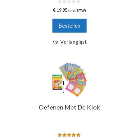
0
€
19,95
(incl. BTW)
v
a
n
Bestellen
5
Verlanglijst
Oefenen Met De Klok