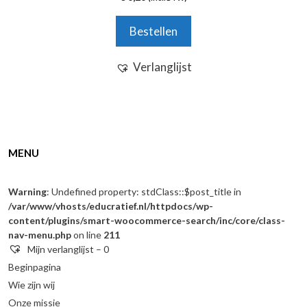
v
a
n
Bestellen
5
Verlanglijst
MENU
Warning
: Undefined property: stdClass::$post_title in
/var/www/vhosts/educratief.nl/httpdocs/wp-
content/plugins/smart-woocommerce-search/inc/core/class-
nav-menu.php
on line
211
Mijn verlanglijst –
0
Beginpagina
Wie zijn wij
Onze missie