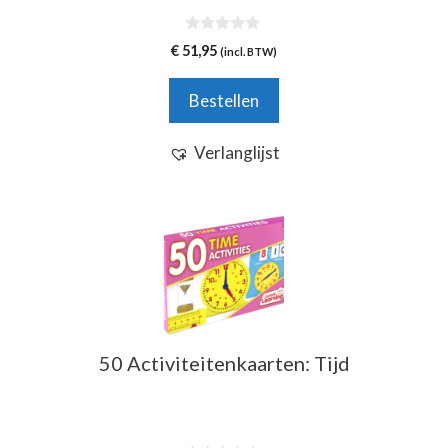
0
€
51,95
(incl. BTW)
v
a
n
Bestellen
5
Verlanglijst
50 Activiteitenkaarten: Tijd