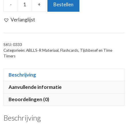
-
+
Bestellen
Speel
en
Verlanglijst
Leerkaarten:
Ik
Oefen
Met
SKU:
0333
De
Categorieën:
ABLLS-R Materiaal
,
Flashcards
,
Tijdsbesef en Time
Timers
Klok
aantal
Beschrijving
Aanvullende informatie
Beoordelingen (0)
Beschrijving