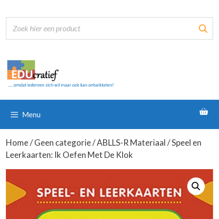
Ga
naar
de
inhoud
Menu
Home
/
Geen categorie
/
ABLLS-R Materiaal
/ Speel en
Leerkaarten: Ik Oefen Met De Klok