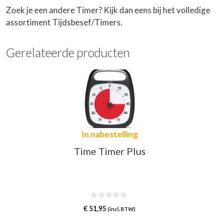
Zoek je een andere Timer? Kijk dan eens bij het volledige
assortiment
Tijdsbesef/Timers
.
Gerelateerde producten
In nabestelling
Time Timer Plus
0
€
51,95
(incl. BTW)
v
a