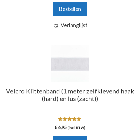
n
Bestellen
5
Verlanglijst
Velcro Klittenband (1 meter zelfklevend haak
(hard) en lus (zacht))
5.00
€
6,95
(incl. BTW)
van 5