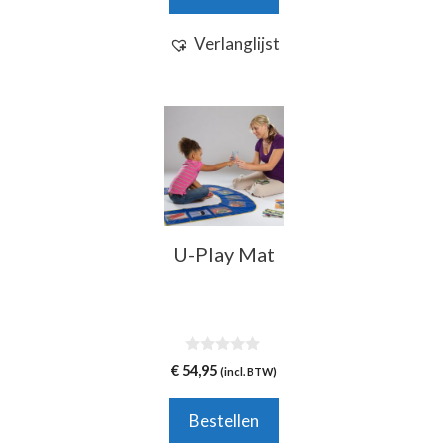
Verlanglijst
U-Play Mat
0
€
54,95
(incl. BTW)
v
a
n
Bestellen
5