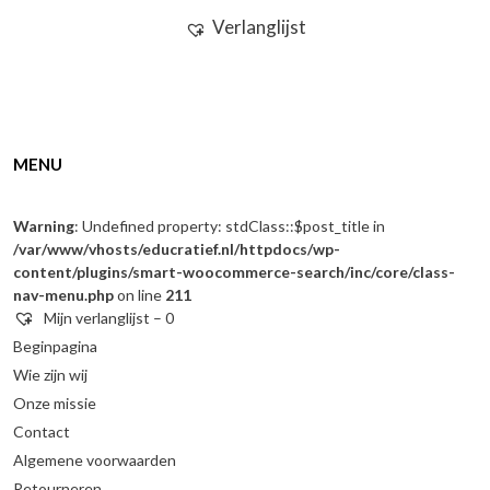
Verlanglijst
MENU
Warning
: Undefined property: stdClass::$post_title in
/var/www/vhosts/educratief.nl/httpdocs/wp-
content/plugins/smart-woocommerce-search/inc/core/class-
nav-menu.php
on line
211
Mijn verlanglijst –
0
Beginpagina
Wie zijn wij
Onze missie
Contact
Algemene voorwaarden
Retourneren