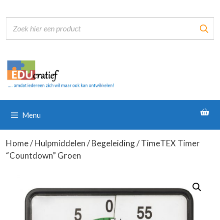
Ga
naar
de
inhoud
Menu
Home
/
Hulpmiddelen
/
Begeleiding
/ TimeTEX Timer
“Countdown” Groen