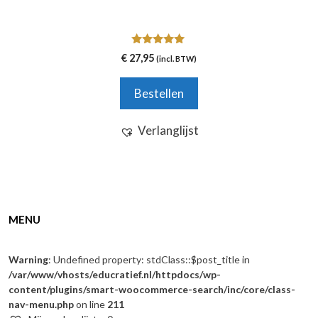
5.00
€
27,95
(incl. BTW)
van 5
Bestellen
Verlanglijst
MENU
Warning
: Undefined property: stdClass::$post_title in
/var/www/vhosts/educratief.nl/httpdocs/wp-
content/plugins/smart-woocommerce-search/inc/core/class-
nav-menu.php
on line
211