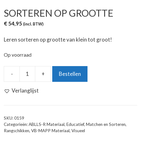
SORTEREN OP GROOTTE
€
54,95
(incl. BTW)
Leren sorteren op grootte van klein tot groot!
Op voorraad
-
+
Bestellen
Sorteren
op
Verlanglijst
grootte
aantal
SKU:
0159
Categorieën:
ABLLS-R Materiaal
,
Educatief
,
Matchen en Sorteren
,
Rangschikken
,
VB-MAPP Materiaal
,
Visueel