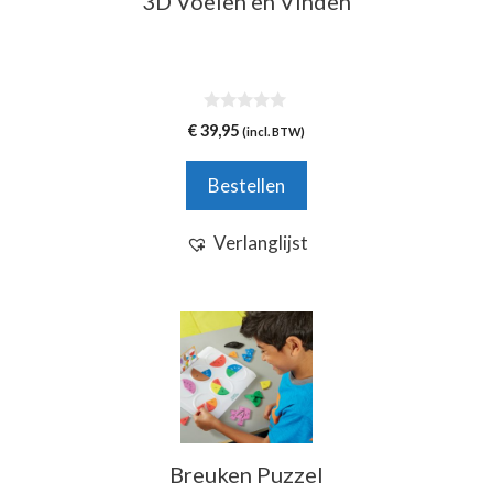
3D Voelen en Vinden
0
€
39,95
(incl. BTW)
v
a
n
Bestellen
5
Verlanglijst
Breuken Puzzel