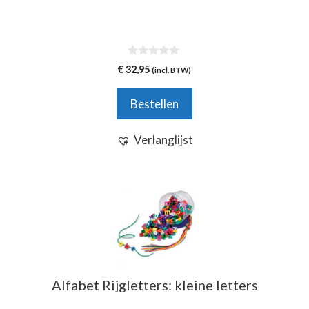
0
€
32,95
(incl. BTW)
v
a
n
Bestellen
5
Verlanglijst
Alfabet Rijgletters: kleine letters