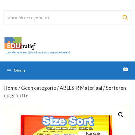
Ga
naar
de
inhoud
Menu
Home
/
Geen categorie
/
ABLLS-R Materiaal
/ Sorteren
op grootte