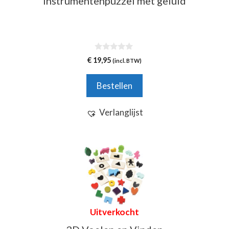
Instrumentenpuzzel met geluid
0
€
19,95
(incl. BTW)
v
a
n
Bestellen
5
Verlanglijst
Uitverkocht