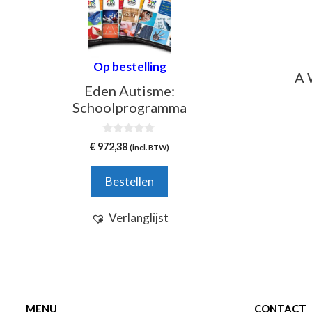
Op bestelling
A 
Eden Autisme:
Schoolprogramma
0
€
972,38
(incl. BTW)
v
a
n
Bestellen
5
Verlanglijst
MENU
CONTACT