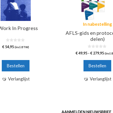
In nabestelling
Work In Progress
AFLS-gids en protoco
delen)
0
€
54,95
(incl. BTW)
v
0
a
Prijs
€
49,95
-
€
279,95
(incl.
v
n
€ 49,
a
5
n
tot
Bestellen
Bestellen
5
€ 279
Verlanglijst
Verlanglijst
AANMELDEN NIEUWSBRIEF