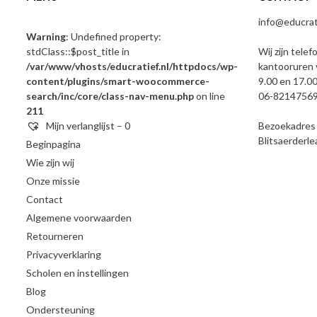
info@educrati
Warning
: Undefined property:
stdClass::$post_title in
Wij zijn telef
/var/www/vhosts/educratief.nl/httpdocs/wp-
kantooruren 
content/plugins/smart-woocommerce-
9.00 en 17.00
search/inc/core/class-nav-menu.php
on line
06-8214756
211
Mijn verlanglijst –
0
Bezoekadres e
Blitsaerderl
Beginpagina
Wie zijn wij
Onze missie
Contact
Algemene voorwaarden
Retourneren
Privacyverklaring
Scholen en instellingen
Blog
Ondersteuning