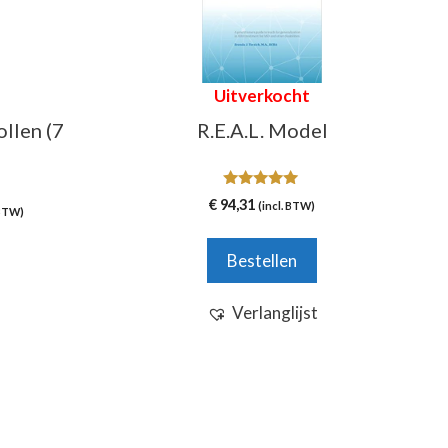
Uitverkocht
llen (7
R.E.A.L. Model
5.00
€
94,31
(incl. BTW)
klasse:
van 5
 BTW)
95
Bestellen
,95
Verlanglijst