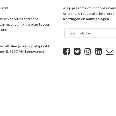
ef.nl
Als jij je aanmeldt voor onze nie
ontvang je regelmatig interessa
onisch bereikbaar tijdens
kortingen
en
aanbiedingen
.
van maandag t/m vrijdag tussen
 uur
9
n afhalen (alleen op afspraak):
eane 8, 8927 AM Leeuwarden