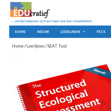
Ga
naar
de
inhoud
HOME
NIEUW
LEERLIJNEN
PECS
Home
/
Leerlijnen
/ SEAT Tool