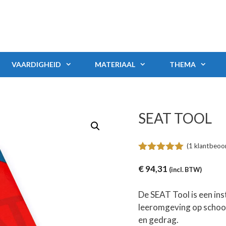
VAARDIGHEID
MATERIAAL
THEMA
SEAT TOOL
(
1
klantbeoor
5.00
van 5
€
94,31
(incl. BTW)
De SEAT Tool is een in
leeromgeving op school
en gedrag.