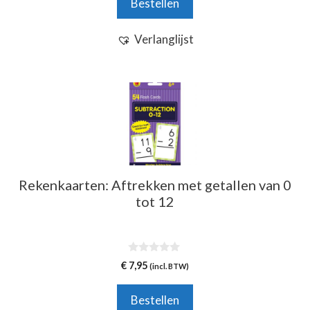
Bestellen
5
Verlanglijst
Rekenkaarten: Aftrekken met getallen van 0
tot 12
0
€
7,95
(incl. BTW)
v
a
n
Bestellen
5