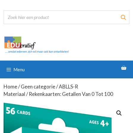
Ga
naar
de
inhoud
Menu
Home
/
Geen categorie
/
ABLLS-R
Materiaal
/ Rekenkaarten: Getallen Van 0 Tot 100