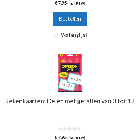
0
€
7,95
(incl. BTW)
v
a
n
Bestellen
5
Verlanglijst
Rekenkaarten: Delen met getallen van 0 tot 12
0
€
7,95
(incl. BTW)
v