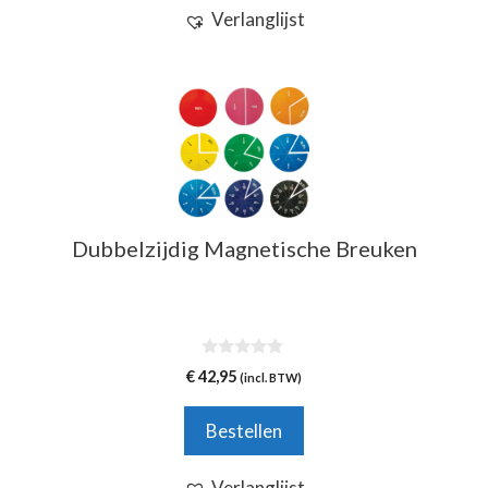
Verlanglijst
Dubbelzijdig Magnetische Breuken
0
€
42,95
(incl. BTW)
v
a
n
Bestellen
5
Verlanglijst