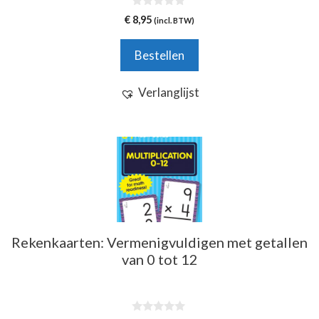
0
€
8,95
(incl. BTW)
v
a
n
Bestellen
5
Verlanglijst
Rekenkaarten: Vermenigvuldigen met getallen
van 0 tot 12