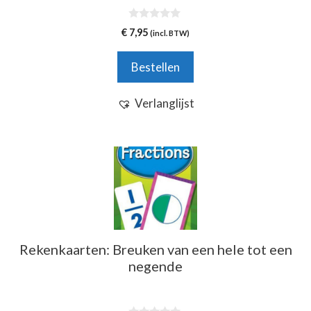
0
€
7,95
(incl. BTW)
v
a
n
Bestellen
5
Verlanglijst
Rekenkaarten: Breuken van een hele tot een
negende