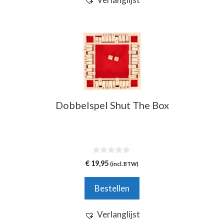
Dobbelspel Shut The Box
0
€
19,95
(incl. BTW)
v
a
n
Bestellen
5
Verlanglijst