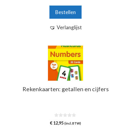
a
n
Bestellen
5
Verlanglijst
Rekenkaarten: getallen en cijfers
0
€
12,95
(incl. BTW)
v
a