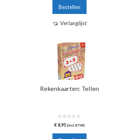
n
Bestellen
5
Verlanglijst
Rekenkaarten: Tellen
0
€
8,95
(incl. BTW)
v
a
n