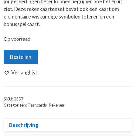
jonge leerlingen beter kunnen begrijpen hoe het eruit
ziet. Deze rekenkaartenset bevat ook een kaart om
elementaire wiskundige symbolen te leren en een
bonusspelkaart.
Op voorraad
Rekenkaarten:
Bestellen
Breuken
van
Verlanglijst
een
hele
tot
een
SKU:
0357
Categorieën:
Flashcards
,
Rekenen
negende
aantal
Beschrijving