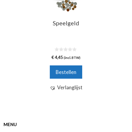
Speelgeld
0
€
4,45
(incl. BTW)
v
a
n
Bestellen
5
Verlanglijst
MENU