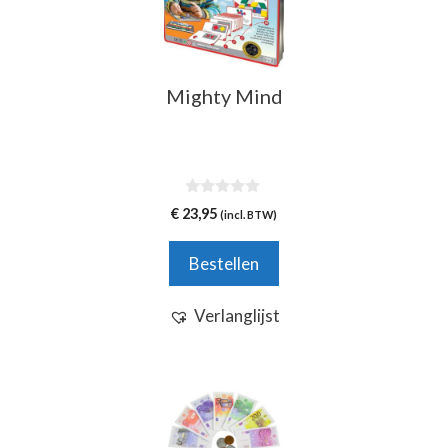
Mighty Mind
0
€
23,95
(incl. BTW)
v
a
n
Bestellen
5
Verlanglijst