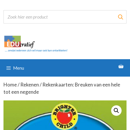
Ga
naar
de
inhoud
Menu
Home
/
Rekenen
/ Rekenkaarten: Breuken van een hele
tot een negende