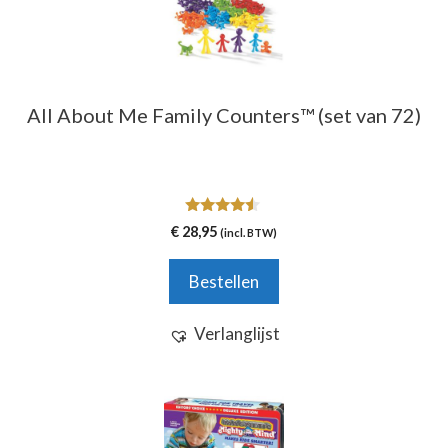
All About Me Family Counters™ (set van 72)
4.33
€
28,95
(incl. BTW)
van 5
Bestellen
Verlanglijst