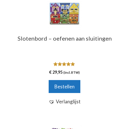
Slotenbord – oefenen aan sluitingen
5.00
€
29,95
(incl. BTW)
van 5
Bestellen
Verlanglijst