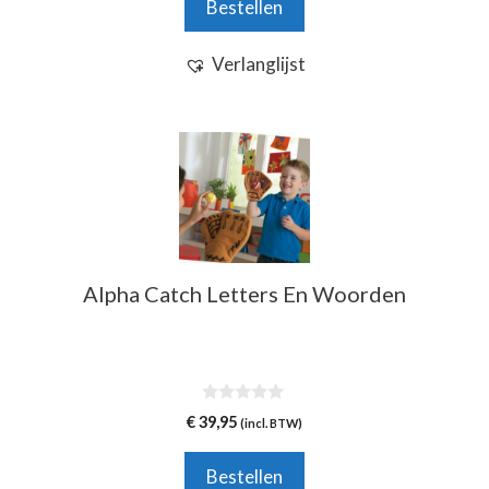
Bestellen
Verlanglijst
Alpha Catch Letters En Woorden
0
€
39,95
(incl. BTW)
v
a
n
Bestellen
5