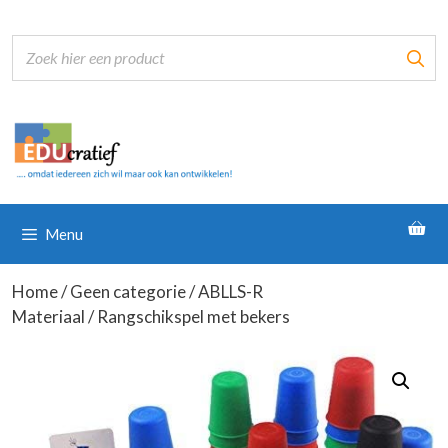
Ga
naar
de
inhoud
Menu
Home
/
Geen categorie
/
ABLLS-R
Materiaal
/ Rangschikspel met bekers