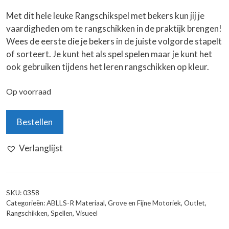
Met dit hele leuke Rangschikspel met bekers kun jij je
vaardigheden om te rangschikken in de praktijk brengen!
Wees
de eerste die je bekers in de juiste volgorde stapelt
of sorteert. Je kunt het als spel spelen maar je kunt het
ook gebruiken tijdens het leren rangschikken op kleur.
Op voorraad
Rangschikspel
Bestellen
met
bekers
Verlanglijst
aantal
SKU:
0358
Categorieën:
ABLLS-R Materiaal
,
Grove en Fijne Motoriek
,
Outlet
,
Rangschikken
,
Spellen
,
Visueel