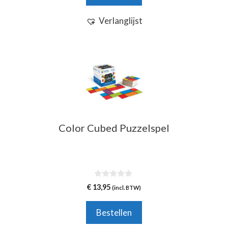
Verlanglijst
Color Cubed Puzzelspel
0
€
13,95
(incl. BTW)
v
a
n
Bestellen
5