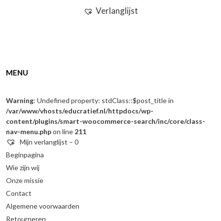
Verlanglijst
MENU
Warning
: Undefined property: stdClass::$post_title in
/var/www/vhosts/educratief.nl/httpdocs/wp-
content/plugins/smart-woocommerce-search/inc/core/class-
nav-menu.php
on line
211
Mijn verlanglijst –
0
Beginpagina
Wie zijn wij
Onze missie
Contact
Algemene voorwaarden
Retourneren