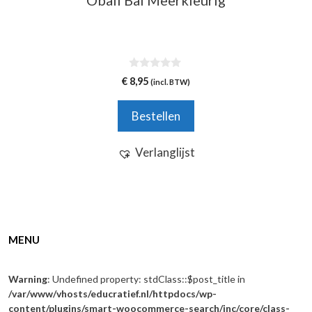
0
€
8,95
(incl. BTW)
v
a
n
Bestellen
5
Verlanglijst
MENU
Warning
: Undefined property: stdClass::$post_title in
/var/www/vhosts/educratief.nl/httpdocs/wp-
content/plugins/smart-woocommerce-search/inc/core/class-