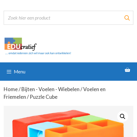
Ga
naar
de
inhoud
Menu
Home
/
Bijten - Voelen - Wiebelen
/
Voelen en
Friemelen
/ Puzzle Cube