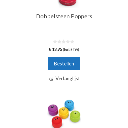
Dobbelsteen Poppers
0
€
13,95
(incl. BTW)
v
a
n
Bestellen
5
Verlanglijst