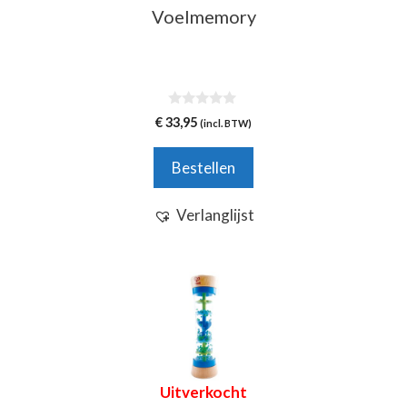
Voelmemory
0
€
33,95
(incl. BTW)
v
a
n
Bestellen
5
Verlanglijst
Uitverkocht