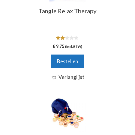
Tangle Relax Therapy
2.00
€
9,75
(incl. BTW)
van
5
Bestellen
Verlanglijst