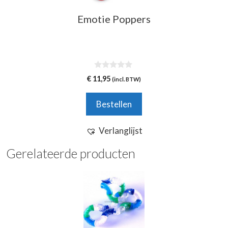
Emotie Poppers
0
€
11,95
(incl. BTW)
v
a
n
Bestellen
5
Verlanglijst
Gerelateerde producten