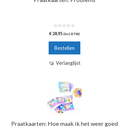
0
€
28,95
(incl. BTW)
v
a
n
Bestellen
5
Verlanglijst
Praatkaarten: Hoe maak ik het weer goed