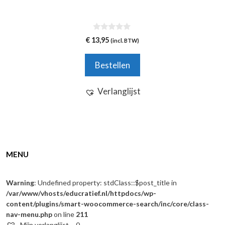
0
€
13,95
(incl. BTW)
v
a
n
Bestellen
5
Verlanglijst
MENU
Warning
: Undefined property: stdClass::$post_title in
/var/www/vhosts/educratief.nl/httpdocs/wp-
content/plugins/smart-woocommerce-search/inc/core/class-
nav-menu.php
on line
211
Mijn verlanglijst –
0