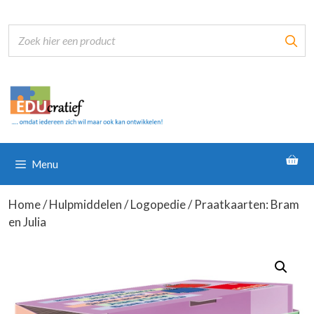
Ga
naar
de
inhoud
Menu
Home
/
Hulpmiddelen
/
Logopedie
/ Praatkaarten: Bram
en Julia