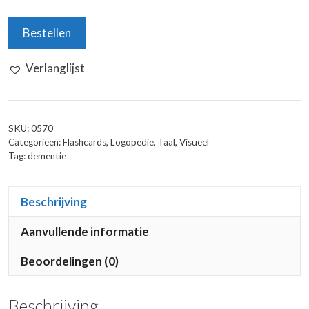
Praatkaarten:
Bestellen
Bram
en
Verlanglijst
Julia
aantal
SKU:
0570
Categorieën:
Flashcards
,
Logopedie
,
Taal
,
Visueel
Tag:
dementie
Beschrijving
Aanvullende informatie
Beoordelingen (0)
Beschrijving