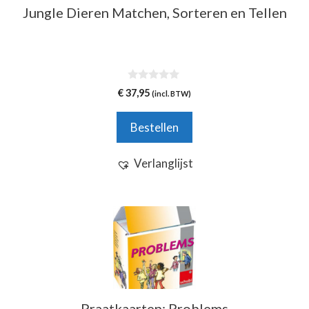
Jungle Dieren Matchen, Sorteren en Tellen
0
€
37,95
(incl. BTW)
v
a
n
Bestellen
5
Verlanglijst
Praatkaarten: Problems