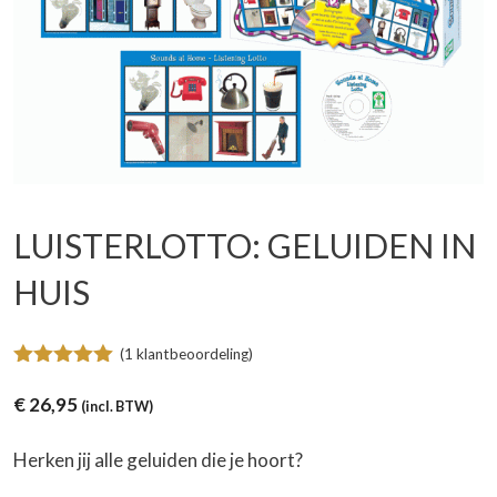
LUISTERLOTTO: GELUIDEN IN
HUIS
(
1
klantbeoordeling)
5.00
van 5
€
26,95
(incl. BTW)
Herken jij alle geluiden die je hoort?