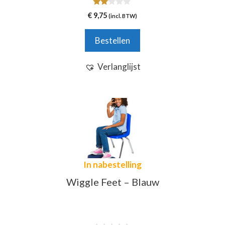
2.00
€
9,75
(incl. BTW)
van
5
Bestellen
Verlanglijst
In nabestelling
Wiggle Feet – Blauw