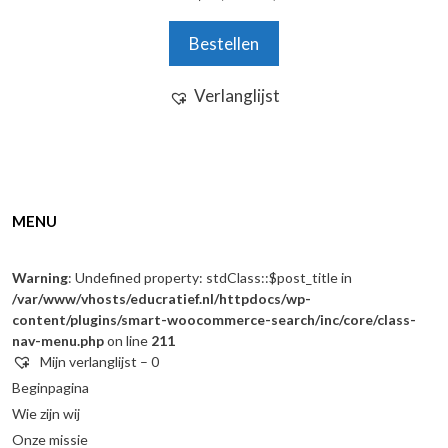
v
a
n
Bestellen
5
Verlanglijst
MENU
Warning
: Undefined property: stdClass::$post_title in
/var/www/vhosts/educratief.nl/httpdocs/wp-
content/plugins/smart-woocommerce-search/inc/core/class-
nav-menu.php
on line
211
Mijn verlanglijst –
0
Beginpagina
Wie zijn wij
Onze missie