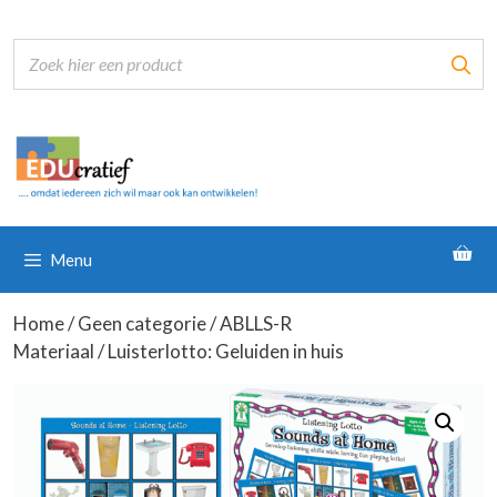
Ga
naar
de
inhoud
Menu
Home
/
Geen categorie
/
ABLLS-R
Materiaal
/ Luisterlotto: Geluiden in huis