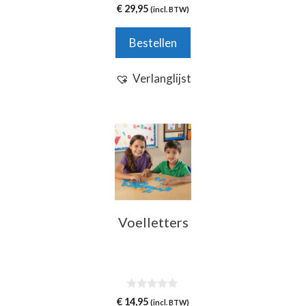
0
€
29,95
(incl. BTW)
v
a
n
Bestellen
5
Verlanglijst
Voelletters
0
€
14,95
(incl. BTW)