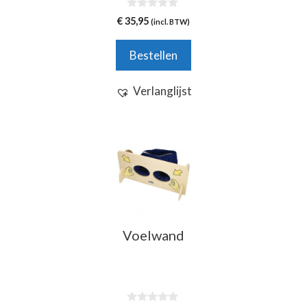
0
€
35,95
(incl. BTW)
v
a
n
Bestellen
5
Verlanglijst
Voelwand