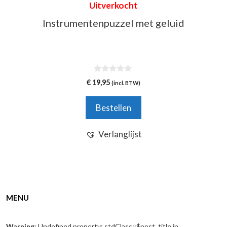
Uitverkocht
Instrumentenpuzzel met geluid
0
€
19,95
(incl. BTW)
v
a
n
Bestellen
5
Verlanglijst
MENU
Warning
: Undefined property: stdClass::$post_title in