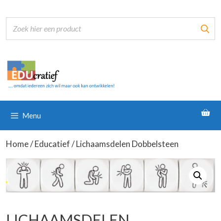
Ga
naar
de
inhoud
Menu
Home
/
Educatief
/ Lichaamsdelen Dobbelsteen
LICHAAMSDELEN