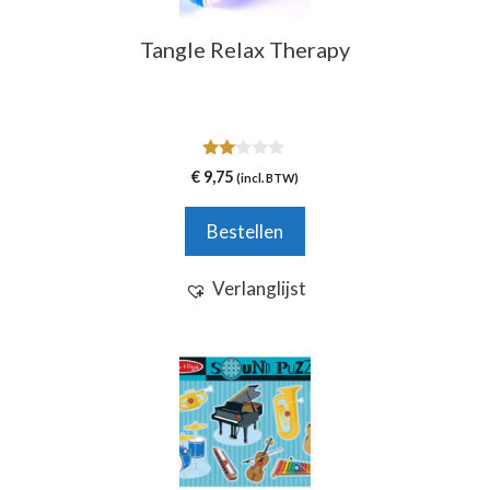
Tangle Relax Therapy
2.00
€
9,75
(incl. BTW)
van
5
Bestellen
Verlanglijst