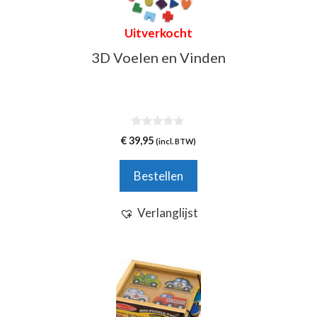
Uitverkocht
3D Voelen en Vinden
0
€
39,95
(incl. BTW)
v
a
n
Bestellen
5
Verlanglijst