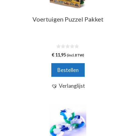
Voertuigen Puzzel Pakket
0
€
11,95
(incl. BTW)
v
a
n
Bestellen
5
Verlanglijst