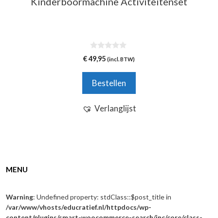
Kinderboormachine Activiteitenset
0
€
49,95
(incl. BTW)
v
a
n
Bestellen
5
Verlanglijst
MENU
Warning
: Undefined property: stdClass::$post_title in
/var/www/vhosts/educratief.nl/httpdocs/wp-
content/plugins/smart-woocommerce-search/inc/core/class-