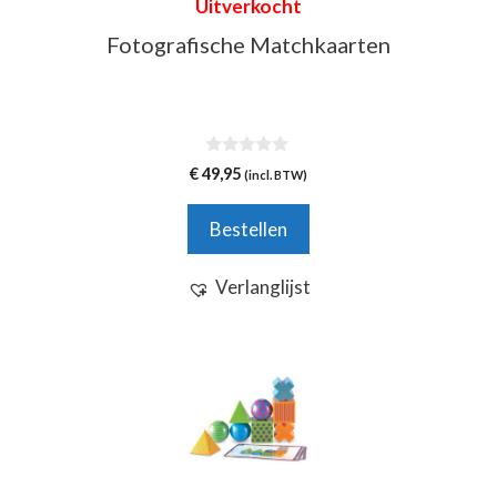
Uitverkocht
Fotografische Matchkaarten
0
€
49,95
(incl. BTW)
v
a
n
Bestellen
5
Verlanglijst