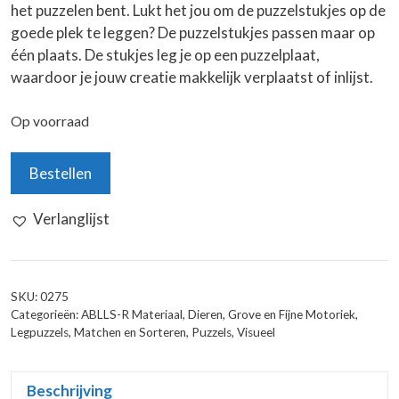
het puzzelen bent. Lukt het jou om de puzzelstukjes op de
goede plek te leggen? De puzzelstukjes passen maar op
één plaats. De stukjes leg je op een puzzelplaat,
waardoor je jouw creatie makkelijk verplaatst of inlijst.
Op voorraad
Puzzel:
Bestellen
Dierentuin
(48
Verlanglijst
stukjes)
aantal
SKU:
0275
Categorieën:
ABLLS-R Materiaal
,
Dieren
,
Grove en Fijne Motoriek
,
Legpuzzels
,
Matchen en Sorteren
,
Puzzels
,
Visueel
Beschrijving