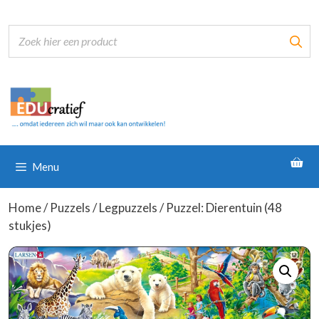
Ga
naar
de
inhoud
Menu
Home
/
Puzzels
/
Legpuzzels
/ Puzzel: Dierentuin (48
stukjes)