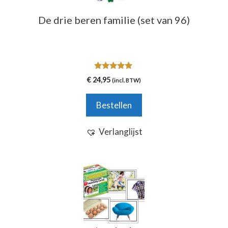
De drie beren familie (set van 96)
5.00
€
24,95
(incl. BTW)
van 5
Bestellen
Verlanglijst