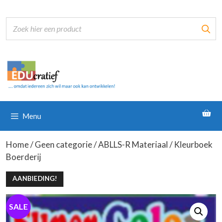
Ga
naar
de
inhoud
Menu
Home
/
Geen categorie
/
ABLLS-R Materiaal
/ Kleurboek
Boerderij
AANBIEDING!
SALE