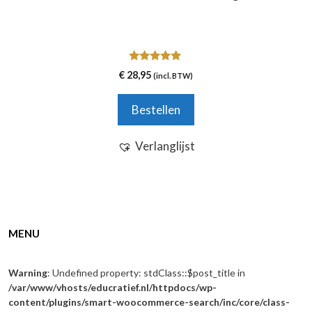
5.00
€
28,95
(incl. BTW)
van 5
Bestellen
Verlanglijst
MENU
Warning
: Undefined property: stdClass::$post_title in
/var/www/vhosts/educratief.nl/httpdocs/wp-
content/plugins/smart-woocommerce-search/inc/core/class-