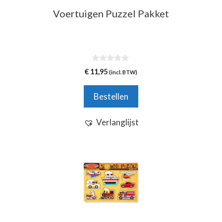
Voertuigen Puzzel Pakket
0
€
11,95
(incl. BTW)
v
a
n
Bestellen
5
Verlanglijst