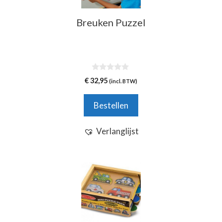
Breuken Puzzel
0
€
32,95
(incl. BTW)
v
a
n
Bestellen
5
Verlanglijst