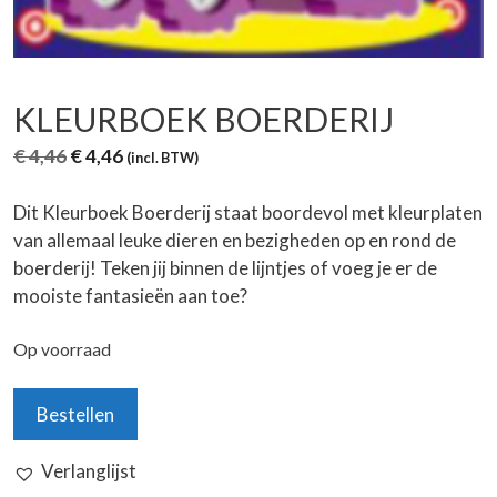
KLEURBOEK BOERDERIJ
Oorspronkelijke
Huidige
€
4,46
€
4,46
(incl. BTW)
prijs
prijs
was:
is:
Dit Kleurboek Boerderij staat boordevol met kleurplaten
€ 4,46.
€ 4,46.
van allemaal leuke dieren en bezigheden op en rond de
boerderij! Teken jij binnen de lijntjes of voeg je er de
mooiste fantasieën aan toe?
Op voorraad
Kleurboek
Bestellen
Boerderij
aantal
Verlanglijst