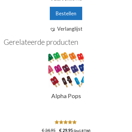
v
a
n
Bestellen
5
Verlanglijst
Gerelateerde producten
Alpha Pops
5.00
Oorspronkelijke
Huidige
€
34,95
€
29,95
(incl. BTW)