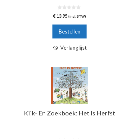
0
€
13,95
(incl. BTW)
v
a
n
Bestellen
5
Verlanglijst
Kijk- En Zoekboek: Het Is Herfst