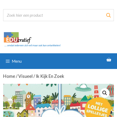
Ga
naar
de
inhoud
Menu
Home
/
Visueel
/ Ik Kijk En Zoek