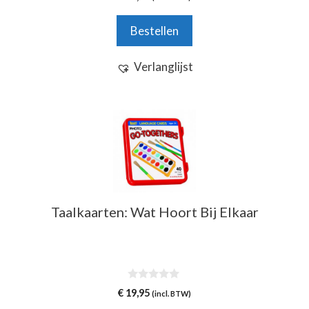
v
a
n
Bestellen
5
Verlanglijst
Taalkaarten: Wat Hoort Bij Elkaar
0
€
19,95
(incl. BTW)
v
a