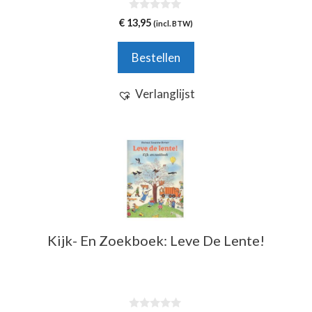
0
€
13,95
(incl. BTW)
v
a
n
Bestellen
5
Verlanglijst
Kijk- En Zoekboek: Leve De Lente!