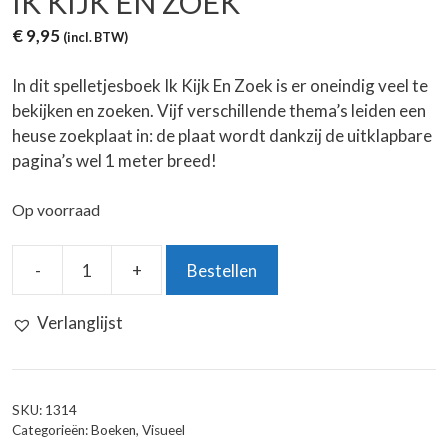
IK KIJK EN ZOEK
€
9,95
(incl. BTW)
In dit spelletjesboek Ik Kijk En Zoek is er oneindig veel te
bekijken en zoeken. Vijf verschillende thema’s leiden een
heuse zoekplaat in: de plaat wordt dankzij de uitklapbare
pagina’s wel 1 meter breed!
Op voorraad
-
+
Bestellen
Ik
Kijk
Verlanglijst
En
Zoek
aantal
SKU:
1314
Categorieën:
Boeken
,
Visueel