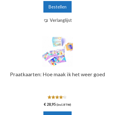
n
Bestellen
5
Verlanglijst
Praatkaarten: Hoe maak ik het weer goed
4.00
€
28,95
(incl. BTW)
van 5