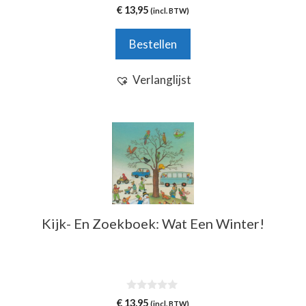
0
€
13,95
(incl. BTW)
v
a
n
Bestellen
5
Verlanglijst
Kijk- En Zoekboek: Wat Een Winter!
0
€
13,95
(incl. BTW)