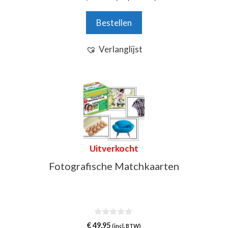
van 5
prijs
prijs
was:
is:
Bestellen
€ 34,95.
€ 29,95.
Verlanglijst
Uitverkocht
Fotografische Matchkaarten
0
€
49,95
(incl. BTW)