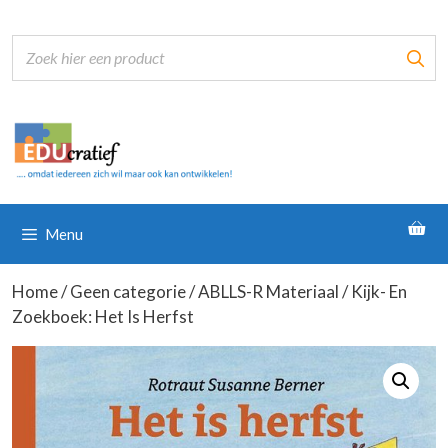
Ga
naar
de
inhoud
Menu
Home
/
Geen categorie
/
ABLLS-R Materiaal
/ Kijk- En
Zoekboek: Het Is Herfst