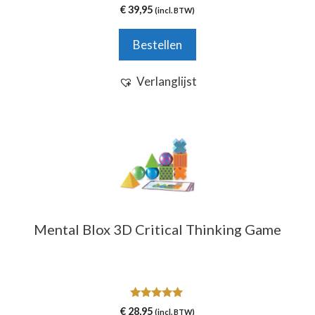
0
€
39,95
(incl. BTW)
v
a
n
Bestellen
5
Verlanglijst
Mental Blox 3D Critical Thinking Game
5.00
€
28,95
(incl. BTW)