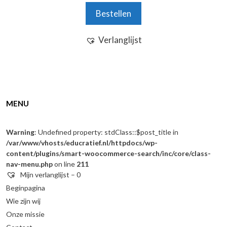
n
Bestellen
5
Verlanglijst
MENU
Warning
: Undefined property: stdClass::$post_title in
/var/www/vhosts/educratief.nl/httpdocs/wp-
content/plugins/smart-woocommerce-search/inc/core/class-
nav-menu.php
on line
211
Mijn verlanglijst –
0
Beginpagina
Wie zijn wij
Onze missie