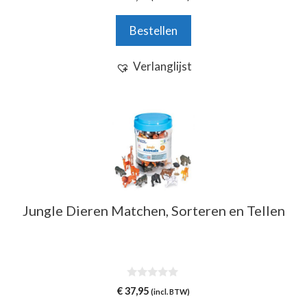
van 5
Bestellen
Verlanglijst
Jungle Dieren Matchen, Sorteren en Tellen
0
€
37,95
(incl. BTW)
v
a