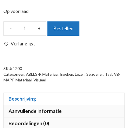
Op voorraad
-
+
Bestellen
Kijk-
En
Verlanglijst
Zoekboek:
Het
Is
Herfst
SKU:
1200
aantal
Categorieën:
ABLLS-R Materiaal
,
Boeken
,
Lezen
,
Seizoenen
,
Taal
,
VB-
MAPP Materiaal
,
Visueel
Beschrijving
Aanvullende informatie
Beoordelingen (0)