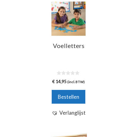
Voelletters
0
€
14,95
(incl. BTW)
v
a
n
Bestellen
5
Verlanglijst