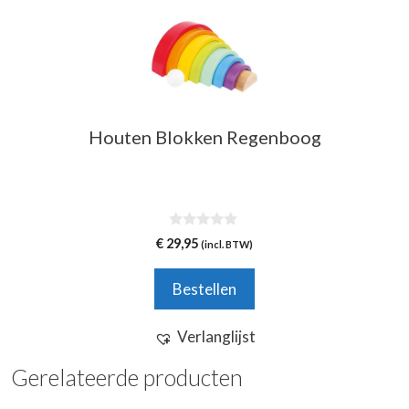
Houten Blokken Regenboog
0
€
29,95
(incl. BTW)
v
a
n
Bestellen
5
Verlanglijst
Gerelateerde producten