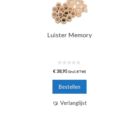
Luister Memory
0
€
38,95
(incl. BTW)
v
a
n
Bestellen
5
Verlanglijst