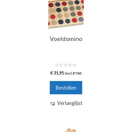
Voeldomino
0
€
31,95
(incl. BTW)
v
a
n
Bestellen
5
Verlanglijst