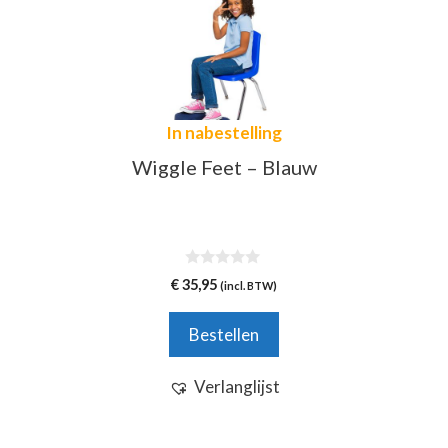
In nabestelling
Wiggle Feet – Blauw
0
€
35,95
(incl. BTW)
v
a
n
Bestellen
5
Verlanglijst