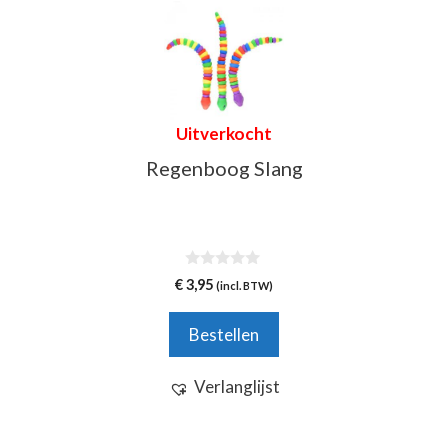
Uitverkocht
Regenboog Slang
0
€
3,95
(incl. BTW)
v
a
n
Bestellen
5
Verlanglijst