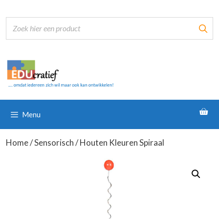
Ga
naar
de
inhoud
Menu
Home
/
Sensorisch
/ Houten Kleuren Spiraal