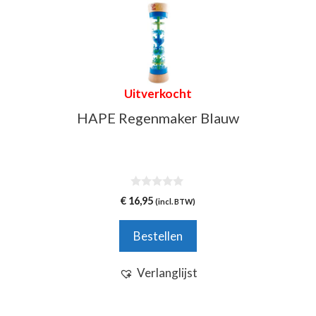
Uitverkocht
HAPE Regenmaker Blauw
0
€
16,95
(incl. BTW)
v
a
n
Bestellen
5
Verlanglijst