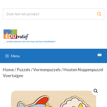
Ga
naar
de
inhoud
Menu
Home
/
Puzzels
/
Vormenpuzzels
/ Houten Noppenpuzzel
Voertuigen