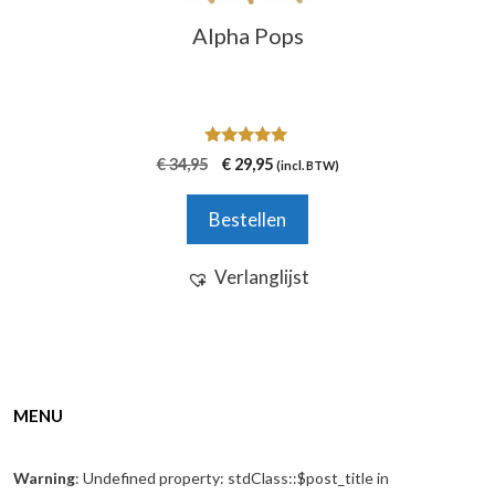
Alpha Pops
5.00
Oorspronkelijke
Huidige
€
34,95
€
29,95
(incl. BTW)
van 5
prijs
prijs
was:
is:
Bestellen
€ 34,95.
€ 29,95.
Verlanglijst
MENU
Warning
: Undefined property: stdClass::$post_title in