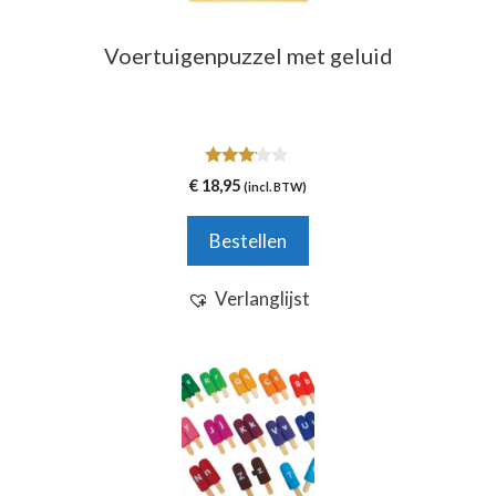
Voertuigenpuzzel met geluid
3.00
€
18,95
(incl. BTW)
van 5
Bestellen
Verlanglijst