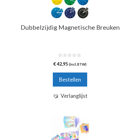
Dubbelzijdig Magnetische Breuken
0
€
42,95
(incl. BTW)
v
a
n
Bestellen
5
Verlanglijst