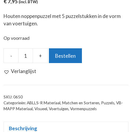
€
7,95
(incl. BTW)
Houten noppenpuzzel met 5 puzzelstukken in de vorm
van voertuigen.
Op voorraad
-
+
Bestellen
Houten
Noppenpuzzel
Verlanglijst
Voertuigen
aantal
SKU:
0650
Categorieën:
ABLLS-R Materiaal
,
Matchen en Sorteren
,
Puzzels
,
VB-
MAPP Materiaal
,
Visueel
,
Voertuigen
,
Vormenpuzzels
Beschrijving