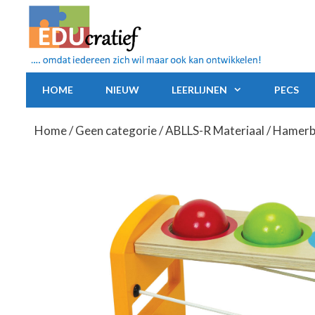
Ga
naar
de
inhoud
HOME
NIEUW
LEERLIJNEN
PECS
Home
/
Geen categorie
/
ABLLS-R Materiaal
/ Hamerb