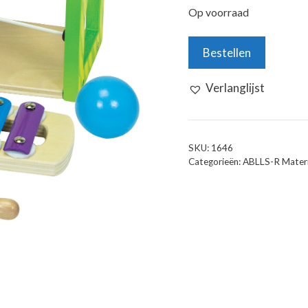
Op voorraad
Hamerbank
Bestellen
Met
Xylofoon
Verlanglijst
aantal
SKU:
1646
Categorieën:
ABLLS-R Materi