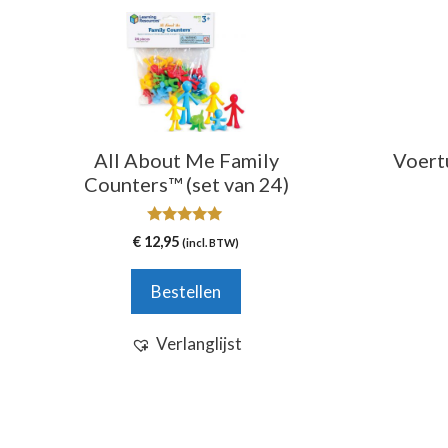
All About Me Family
Voert
Counters™ (set van 24)
5.00
€
12,95
(incl. BTW)
van 5
Bestellen
Verlanglijst