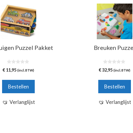
uigen Puzzel Pakket
Breuken Puzze
0
0
€
11,95
€
32,95
(incl. BTW)
(incl. BTW)
v
v
a
a
n
n
5
5
Bestellen
Bestellen
Verlanglijst
Verlanglijst