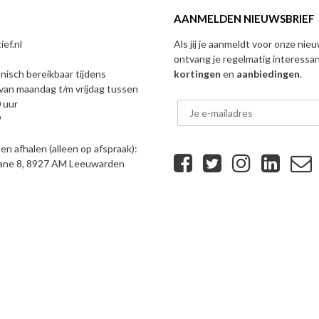
AANMELDEN NIEUWSBRIEF
ef.nl
Als jij je aanmeldt voor onze nie
ontvang je regelmatig interessa
onisch bereikbaar tijdens
kortingen
en
aanbiedingen
.
van maandag t/m vrijdag tussen
 uur
9
n afhalen (alleen op afspraak):
eane 8, 8927 AM Leeuwarden