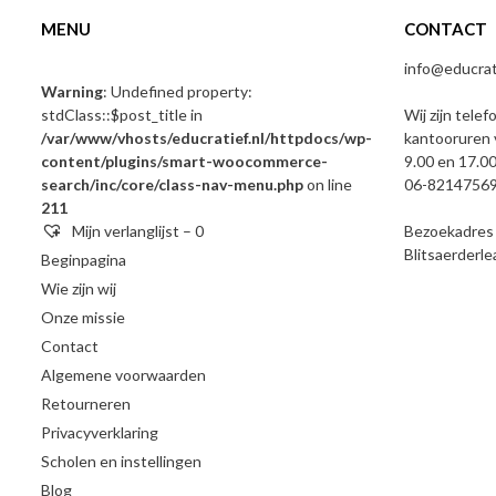
MENU
CONTACT
info@educrati
Warning
: Undefined property:
stdClass::$post_title in
Wij zijn telef
/var/www/vhosts/educratief.nl/httpdocs/wp-
kantooruren 
content/plugins/smart-woocommerce-
9.00 en 17.00
search/inc/core/class-nav-menu.php
on line
06-8214756
211
Mijn verlanglijst –
0
Bezoekadres e
Blitsaerderl
Beginpagina
Wie zijn wij
Onze missie
Contact
Algemene voorwaarden
Retourneren
Privacyverklaring
Scholen en instellingen
Blog