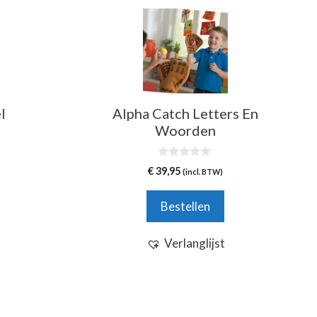
l
Alpha Catch Letters En
Woorden
0
€
39,95
(incl. BTW)
v
a
n
Bestellen
5
Verlanglijst