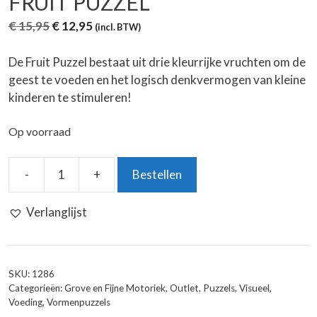
FRUIT PUZZEL
Oorspronkelijke
Huidige
€
15,95
€
12,95
(incl. BTW)
prijs
prijs
was:
is:
De Fruit Puzzel bestaat uit drie kleurrijke vruchten om de
€ 15,95.
€ 12,95.
geest te voeden en het logisch denkvermogen van kleine
kinderen te stimuleren!
Op voorraad
-
+
Bestellen
Fruit
Puzzel
Verlanglijst
aantal
SKU:
1286
Categorieën:
Grove en Fijne Motoriek
,
Outlet
,
Puzzels
,
Visueel
,
Voeding
,
Vormenpuzzels