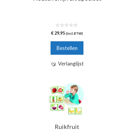
0
€
29,95
(incl. BTW)
v
a
n
Bestellen
5
Verlanglijst
Ruikfruit