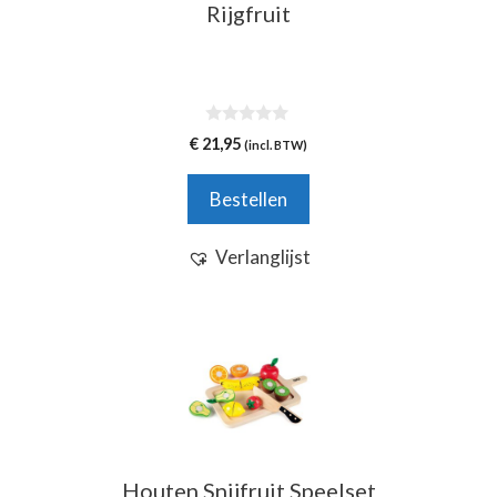
Rijgfruit
0
€
21,95
(incl. BTW)
v
a
n
Bestellen
5
Verlanglijst
Houten Snijfruit Speelset