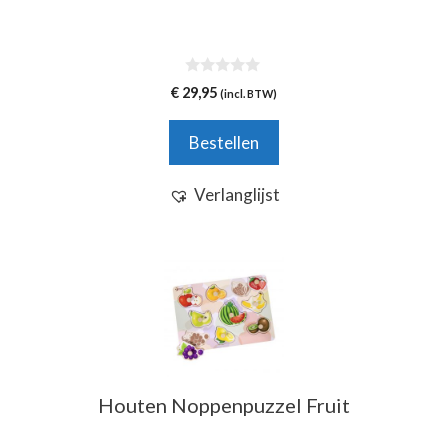
0
€
29,95
(incl. BTW)
v
a
n
Bestellen
5
Verlanglijst
Houten Noppenpuzzel Fruit