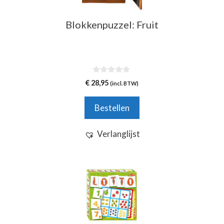
Blokkenpuzzel: Fruit
0
€
28,95
(incl. BTW)
v
a
n
Bestellen
5
Verlanglijst