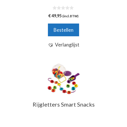
0
€
49,95
(incl. BTW)
v
a
n
Bestellen
5
Verlanglijst
Rijgletters Smart Snacks