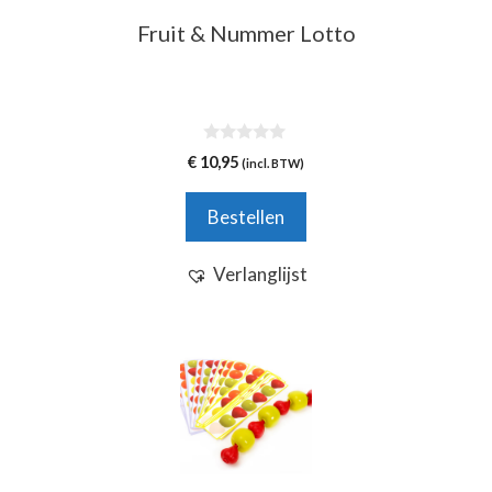
Fruit & Nummer Lotto
0
€
10,95
(incl. BTW)
v
a
n
Bestellen
5
Verlanglijst