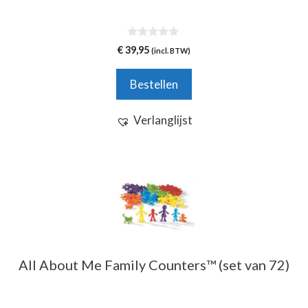
0
€
39,95
(incl. BTW)
v
a
n
Bestellen
5
Verlanglijst
All About Me Family Counters™ (set van 72)