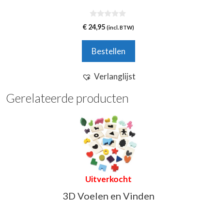
0
€
24,95
(incl. BTW)
v
a
n
Bestellen
5
Verlanglijst
Gerelateerde producten
Uitverkocht
3D Voelen en Vinden