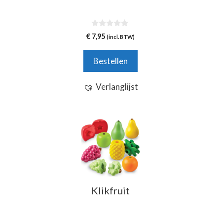
0
€
7,95
(incl. BTW)
v
a
n
Bestellen
5
Verlanglijst
Klikfruit