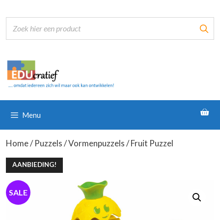
Ga
naar
de
inhoud
Menu
Home
/
Puzzels
/
Vormenpuzzels
/ Fruit Puzzel
AANBIEDING!
SALE