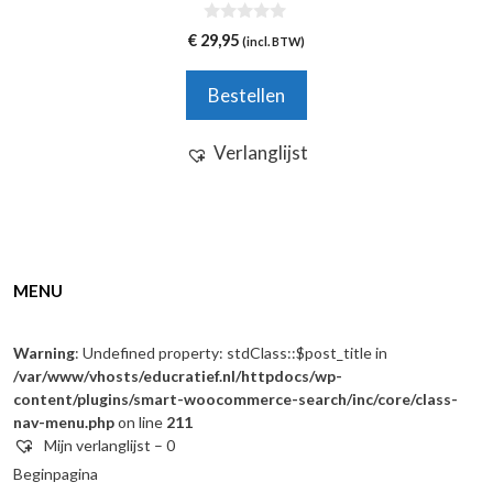
0
€
29,95
(incl. BTW)
v
a
n
Bestellen
5
Verlanglijst
MENU
Warning
: Undefined property: stdClass::$post_title in
/var/www/vhosts/educratief.nl/httpdocs/wp-
content/plugins/smart-woocommerce-search/inc/core/class-
nav-menu.php
on line
211
Mijn verlanglijst –
0
Beginpagina