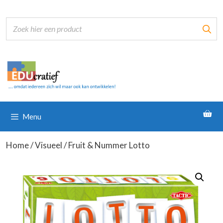
Ga
naar
de
inhoud
Menu
Home
/
Visueel
/ Fruit & Nummer Lotto