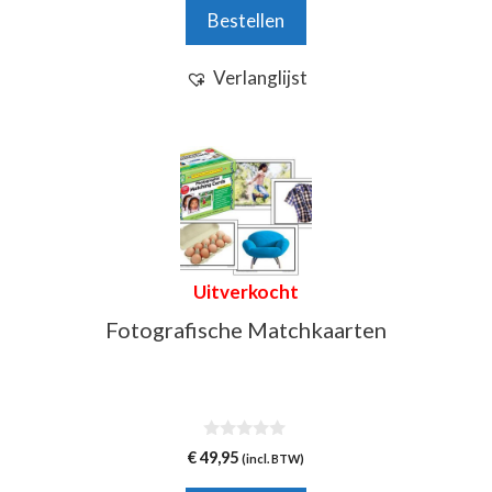
n
Bestellen
5
Verlanglijst
Uitverkocht
Fotografische Matchkaarten
0
€
49,95
(incl. BTW)
v
a