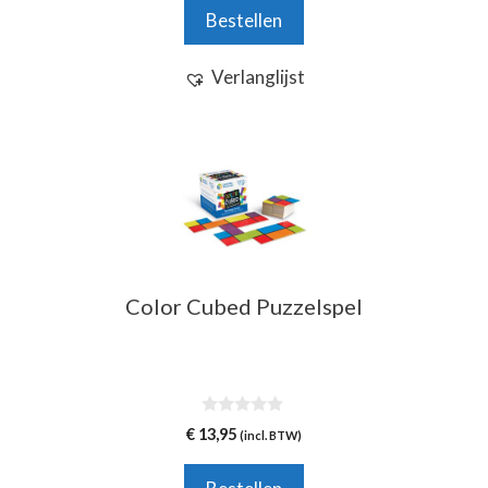
n
Bestellen
5
Verlanglijst
Color Cubed Puzzelspel
0
€
13,95
(incl. BTW)
v
a
n
5