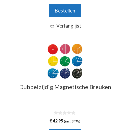
Bestellen
Verlanglijst
Dubbelzijdig Magnetische Breuken
0
€
42,95
(incl. BTW)
v
a