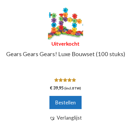
Uitverkocht
Gears Gears Gears! Luxe Bouwset (100 stuks)
5.00
€
39,95
(incl. BTW)
van 5
Bestellen
Verlanglijst