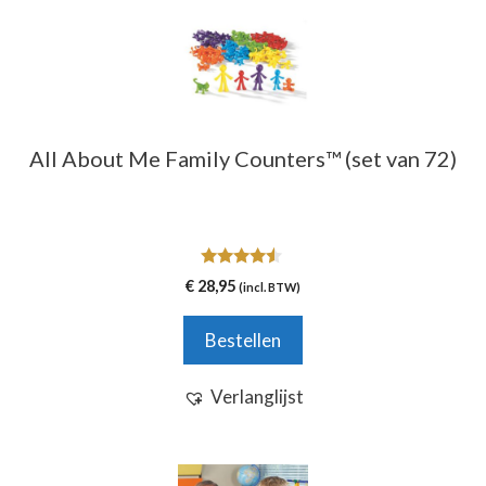
All About Me Family Counters™ (set van 72)
4.33
€
28,95
(incl. BTW)
van 5
Bestellen
Verlanglijst