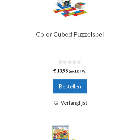
Color Cubed Puzzelspel
0
€
13,95
(incl. BTW)
v
a
n
Bestellen
5
Verlanglijst