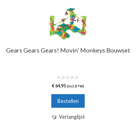
Gears Gears Gears! Movin’ Monkeys Bouwset
0
€
64,95
(incl. BTW)
v
a
n
Bestellen
5
Verlanglijst