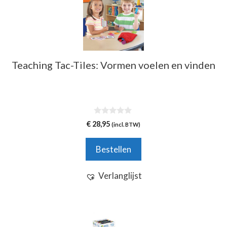
Teaching Tac-Tiles: Vormen voelen en vinden
0
€
28,95
(incl. BTW)
v
a
n
Bestellen
5
Verlanglijst