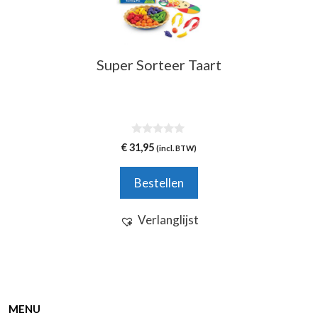
Super Sorteer Taart
0
€
31,95
(incl. BTW)
v
a
n
Bestellen
5
Verlanglijst
MENU