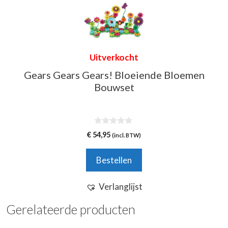
Uitverkocht
Gears Gears Gears! Bloeiende Bloemen
Bouwset
0
€
54,95
(incl. BTW)
v
a
n
Bestellen
5
Verlanglijst
Gerelateerde producten