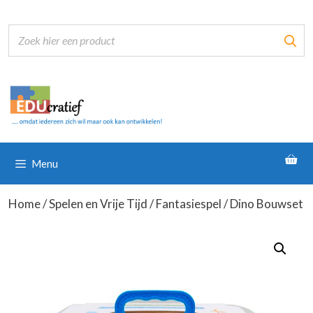
Ga
naar
de
inhoud
Menu
Home
/
Spelen en Vrije Tijd
/
Fantasiespel
/ Dino Bouwset