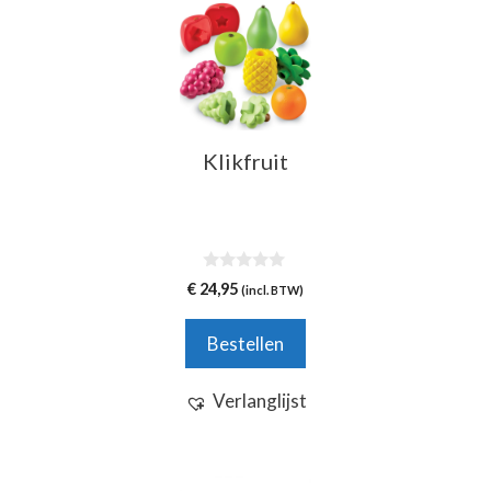
Klikfruit
0
€
24,95
(incl. BTW)
v
a
n
Bestellen
5
Verlanglijst