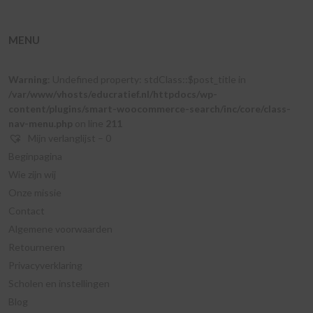
MENU
Warning
: Undefined property: stdClass::$post_title in
/var/www/vhosts/educratief.nl/httpdocs/wp-
content/plugins/smart-woocommerce-search/inc/core/class-
nav-menu.php
on line
211
Mijn verlanglijst –
0
Beginpagina
Wie zijn wij
Onze missie
Contact
Algemene voorwaarden
Retourneren
Privacyverklaring
Scholen en instellingen
Blog