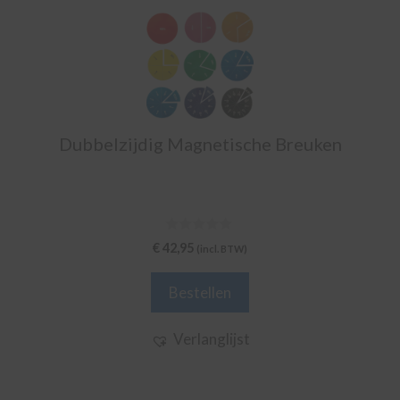
Dubbelzijdig Magnetische Breuken
0
€
42,95
(incl. BTW)
v
a
n
Bestellen
5
Verlanglijst