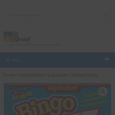
Ga
naar
de
inhoud
Menu
Home
/
Hulpmiddelen
/
Logopedie
/ Alfabet Bingo