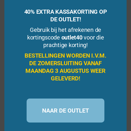
40% EXTRA KASSAKORTING OP
DE OUTLET!
Gebruik bij het afrekenen de
kortingscode
outlet40
voor die
prachtige korting!
BESTELLINGEN WORDEN I.V.M.
Color Cubed Puzzelspel
DE ZOMERSLUITING VANAF
MAANDAG 3 AUGUSTUS WEER
GELEVERD!
0
€
13,95
(incl. BTW)
v
a
n
Bestellen
5
NAAR DE OUTLET
Verlanglijst