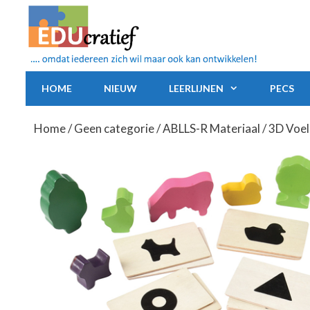
Ga
naar
de
inhoud
HOME
NIEUW
LEERLIJNEN
PECS
Home
/
Geen categorie
/
ABLLS-R Materiaal
/ 3D Voel