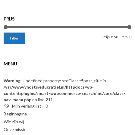
PRIJS
Mi
M
Prijs:
€ 50
—
€ 230
Filter
pr
pr
MENU
Warning
: Undefined property: stdClass::$post_title in
/var/www/vhosts/educratief.nl/httpdocs/wp-
content/plugins/smart-woocommerce-search/inc/core/class-
nav-menu.php
on line
211
Mijn verlanglijst –
0
Beginpagina
Wie zijn wij
Onze missie