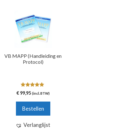
VB MAPP (Handleiding en
Protocol)
5.00
€
99,95
(incl. BTW)
van 5
Bestellen
Verlanglijst