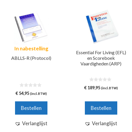
In nabestelling
Essential For Living (EFL)
ABLLS-R (Protocol)
en Scoreboek
Vaardigheden (ARP)
0
€
189,95
(incl. BTW)
v
0
€
54,95
(incl. BTW)
a
v
n
a
5
n
Bestellen
Bestellen
5
Verlanglijst
Verlanglijst