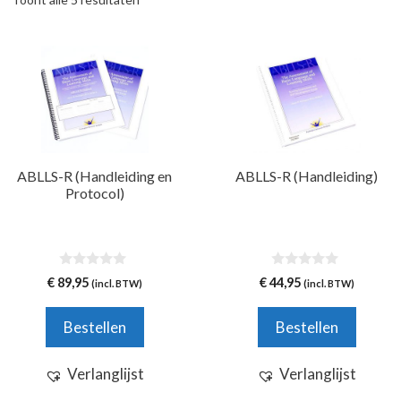
ABLLS-R (Handleiding en
ABLLS-R (Handleiding)
Protocol)
0
0
€
89,95
€
44,95
(incl. BTW)
(incl. BTW)
v
v
a
a
n
n
Bestellen
Bestellen
5
5
Verlanglijst
Verlanglijst