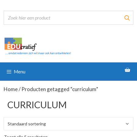
Ga
naar
de
inhoud
Menu
Home
/ Producten getagged “curriculum”
CURRICULUM
Toont alle 5 resultaten