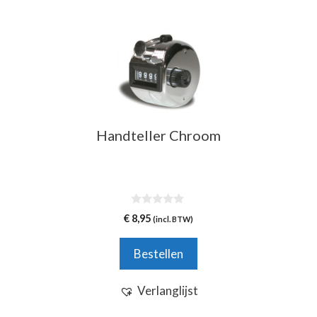
Handteller Chroom
0
€
8,95
(incl. BTW)
v
a
n
Bestellen
5
Verlanglijst