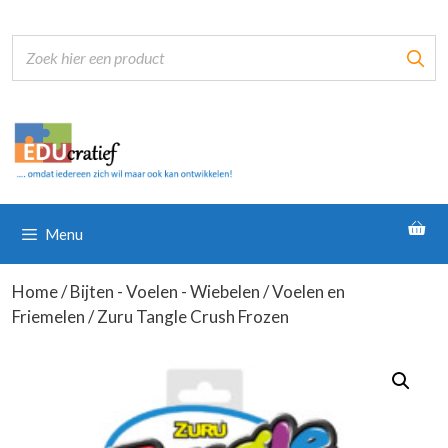
Ga
naar
de
inhoud
Menu
Home
/
Bijten - Voelen - Wiebelen
/
Voelen en
Friemelen
/ Zuru Tangle Crush Frozen