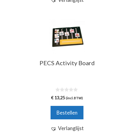
PECS Activity Board
0
€
13,25
(incl. BTW)
v
a
n
Bestellen
5
Verlanglijst