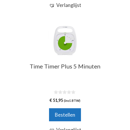
Verlanglijst
Time Timer Plus 5 Minuten
0
€
51,95
(incl. BTW)
v
a
n
Bestellen
5
Verlanglijst