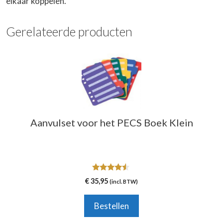
elkaar koppelen.
Gerelateerde producten
Aanvulset voor het PECS Boek Klein
4.33
€
35,95
(incl. BTW)
van 5
Bestellen