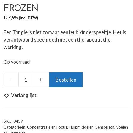
FROZEN
€
7,95
(incl. BTW)
Een Tangle is niet zomaar een leuk kinderspeeltje. Het is
verantwoord speelgoed met een therapeutische
werking.
Op voorraad
-
+
Bestellen
Zuru
Tangle
Verlanglijst
Crush
Frozen
aantal
SKU:
0437
Categorieën:
Concentratie en Focus
,
Hulpmiddelen
,
Sensorisch
,
Voelen