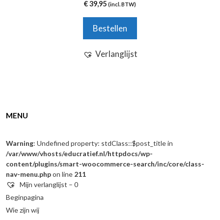
0
€
39,95
(incl. BTW)
v
a
n
Bestellen
5
Verlanglijst
MENU
Warning
: Undefined property: stdClass::$post_title in
/var/www/vhosts/educratief.nl/httpdocs/wp-
content/plugins/smart-woocommerce-search/inc/core/class-
nav-menu.php
on line
211
Mijn verlanglijst –
0
Beginpagina
Wie zijn wij