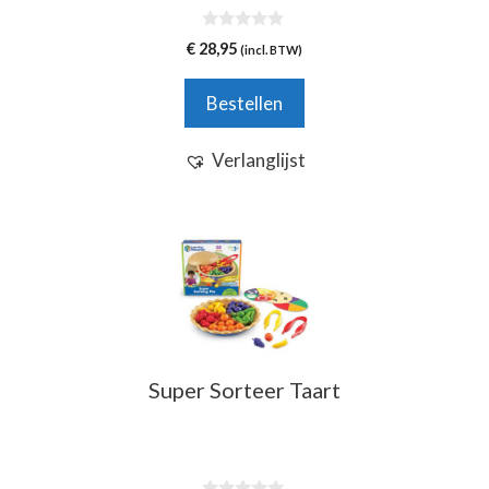
0
€
28,95
(incl. BTW)
v
a
n
Bestellen
5
Verlanglijst
Super Sorteer Taart