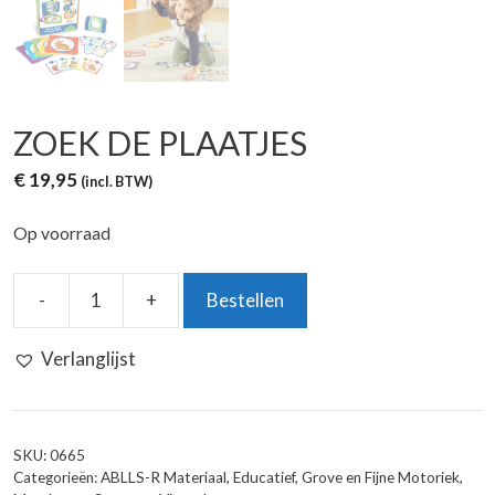
ZOEK DE PLAATJES
€
19,95
(incl. BTW)
Op voorraad
-
+
Bestellen
Zoek
De
Verlanglijst
Plaatjes
aantal
SKU:
0665
Categorieën:
ABLLS-R Materiaal
,
Educatief
,
Grove en Fijne Motoriek
,