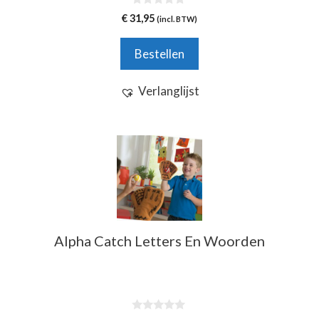
0
€
31,95
(incl. BTW)
v
a
n
Bestellen
5
Verlanglijst
Alpha Catch Letters En Woorden