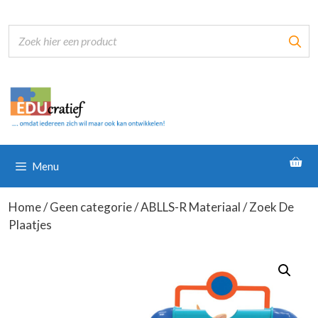
Ga
naar
de
inhoud
Menu
Home
/
Geen categorie
/
ABLLS-R Materiaal
/ Zoek De
Plaatjes