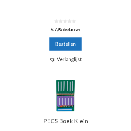
0
€
7,95
(incl. BTW)
v
a
n
Bestellen
5
Verlanglijst
Dit
product
heeft
meerdere
variaties.
Deze
PECS Boek Klein
optie