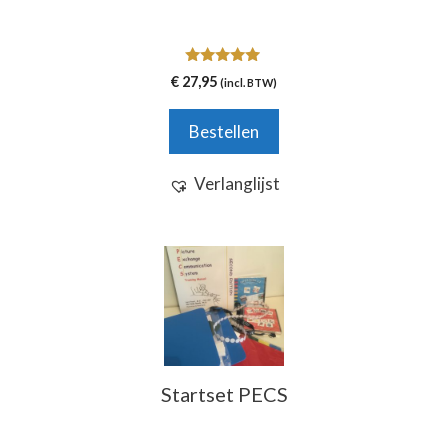
kan
gekozen
worden
4.80
op
€
27,95
(incl. BTW)
van 5
de
productpagina
Bestellen
Verlanglijst
Startset PECS