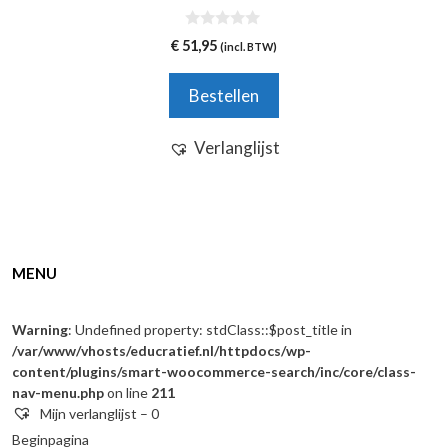
0
€
51,95
(incl. BTW)
v
a
n
Bestellen
5
Verlanglijst
MENU
Warning
: Undefined property: stdClass::$post_title in
/var/www/vhosts/educratief.nl/httpdocs/wp-
content/plugins/smart-woocommerce-search/inc/core/class-
nav-menu.php
on line
211
Mijn verlanglijst –
0
Beginpagina