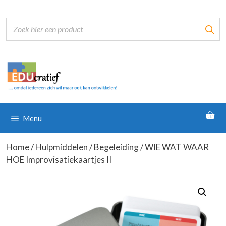
Ga
naar
de
inhoud
Menu
Home
/
Hulpmiddelen
/
Begeleiding
/ WIE WAT WAAR
HOE Improvisatiekaartjes II