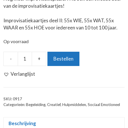
van de improvisatiekaartjes!
Improvisatiekaartjes deel II: 55x WIE, 55x WAT, 55x
WAAR en 55x HOE voor iedereen van 10 tot 100 jaar.
Op voorraad
-
+
Bestellen
WIE
WAT
Verlanglijst
WAAR
HOE
Improvisatiekaartjes
II
SKU:
0917
aantal
Categorieën:
Begeleiding
,
Creatief
,
Hulpmiddelen
,
Sociaal Emotioneel
Beschrijving