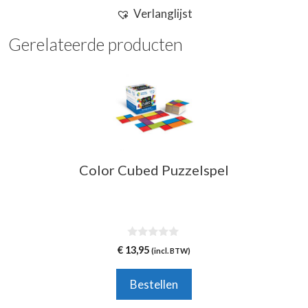
Verlanglijst
Gerelateerde producten
Color Cubed Puzzelspel
0
€
13,95
(incl. BTW)
v
a
n
Bestellen
5