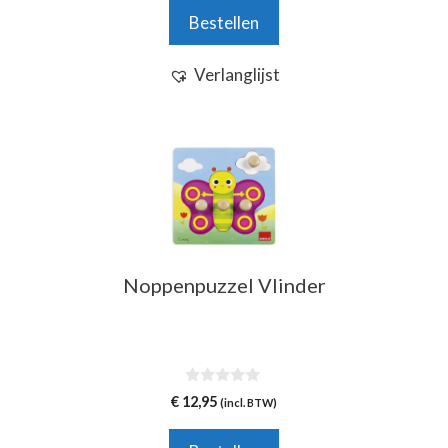
n
Bestellen
5
Verlanglijst
Noppenpuzzel Vlinder
0
€
12,95
(incl. BTW)
v
a
n