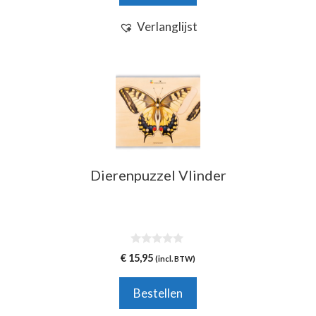
Verlanglijst
Dierenpuzzel Vlinder
0
€
15,95
(incl. BTW)
v
a
n
Bestellen
5