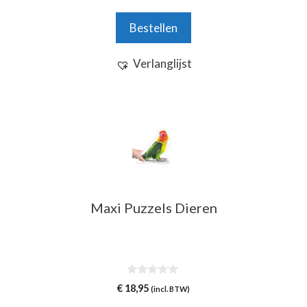
a
n
Bestellen
5
Verlanglijst
Maxi Puzzels Dieren
0
€
18,95
(incl. BTW)
v
a