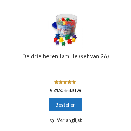
De drie beren familie (set van 96)
5.00
€
24,95
(incl. BTW)
van 5
Bestellen
Verlanglijst