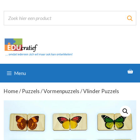
Ga
naar
de
inhoud
Menu
Home
/
Puzzels
/
Vormenpuzzels
/ Vlinder Puzzels