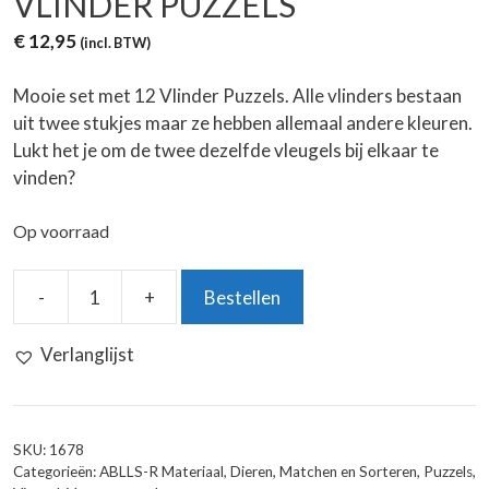
VLINDER PUZZELS
€
12,95
(incl. BTW)
Mooie set met 12 Vlinder Puzzels. Alle vlinders bestaan
uit twee stukjes maar ze hebben allemaal andere kleuren.
Lukt het je om de twee dezelfde vleugels bij elkaar te
vinden?
Op voorraad
-
+
Bestellen
Vlinder
Puzzels
Verlanglijst
aantal
SKU:
1678
Categorieën:
ABLLS-R Materiaal
,
Dieren
,
Matchen en Sorteren
,
Puzzels
,