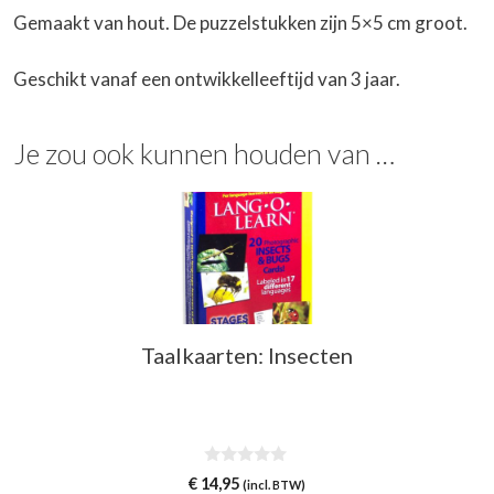
Gemaakt van hout. De puzzelstukken zijn 5×5 cm groot.
Geschikt vanaf een ontwikkelleeftijd van 3 jaar.
Je zou ook kunnen houden van …
Taalkaarten: Insecten
0
€
14,95
(incl. BTW)
v