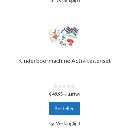
Kinderboormachine Activiteitenset
0
€
49,95
(incl. BTW)
v
a
n
Bestellen
5
Verlanglijst