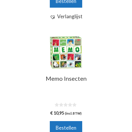
Bestellen
5
Verlanglijst
Memo Insecten
0
€
10,95
(incl. BTW)
v
a
n
Bestellen
5