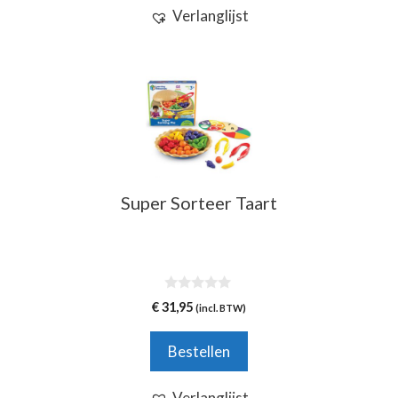
Verlanglijst
Super Sorteer Taart
0
€
31,95
(incl. BTW)
v
a
n
Bestellen
5
Verlanglijst